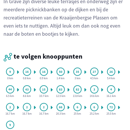
In Grave zijn diverse leuke terrasjes en onderweg zijn er
meerdere picknickbanken op de dijken en bij de
recreatieterreinen van de Kraaijenbergse Plassen om
even iets te nuttigen. Altijd leuk om dan ook nog even
naar de boten en bootjes te kijken.
te volgen knooppunten
0 km
0.8 km
0.9 km
1.4 km
3 km
4.5 km
5.4 km
6.5 km
8.6 km
10.7 km
12.5 km
13.8 km
14.6 km
16.1 km
16.7 km
16.7 km
16.7 km
20.3 km
25 km
25.2 km
25.5 km