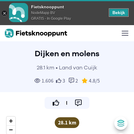
Fietsknooppunt
Bekijk
NodeMapp BV
GRATIS - In Google Play
Dijken en molens
28.1 km • Land van Cuijk
1.606
3
2
4.8
/5
28.1 km