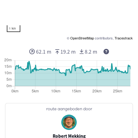
1 km
©
OpenStreetMap
contributors,
Tracestrack
Deze waarden
62.1 m
19.2 m
8.2 m
route aangeboden door
Robert Mekking