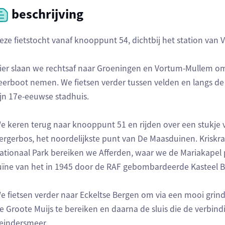
beschrijving
eze fietstocht vanaf knooppunt 54, dichtbij het station van 
ier slaan we rechtsaf naar Groeningen en Vortum-Mullem om
eerboot nemen. We fietsen verder tussen velden en langs d
ijn 17e-eeuwse stadhuis.
e keren terug naar knooppunt 51 en rijden over een stukje v
ergerbos, het noordelijkste punt van De Maasduinen. Kriskra
ationaal Park bereiken we Afferden, waar we de Mariakapel 
uïne van het in 1945 door de RAF gebombardeerde Kasteel 
e fietsen verder naar Eckeltse Bergen om via een mooi grin
e Groote Muijs te bereiken en daarna de sluis die de verbin
eindersmeer.