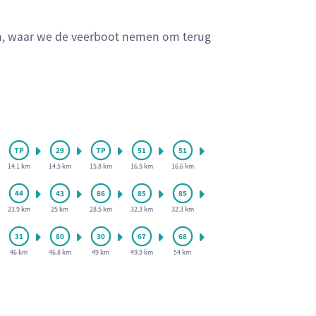
en, waar we de veerboot nemen om terug
14.1 km
14.5 km
15.8 km
16.5 km
16.6 km
23.9 km
25 km
28.5 km
32.3 km
32.3 km
46 km
46.8 km
49 km
49.9 km
54 km