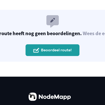
route heeft nog geen beoordelingen.
Wees de e
Beoordeel route!