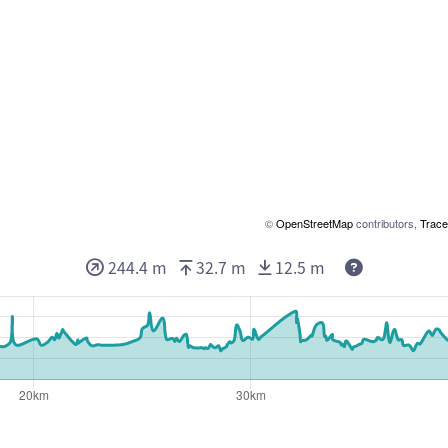
©
OpenStreetMap
contributors,
Trace
244.4 m
32.7 m
12.5 m