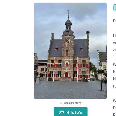
D
H
v
z
W
B
N
r
W
© Pascal Peeters
D
4 foto's
R