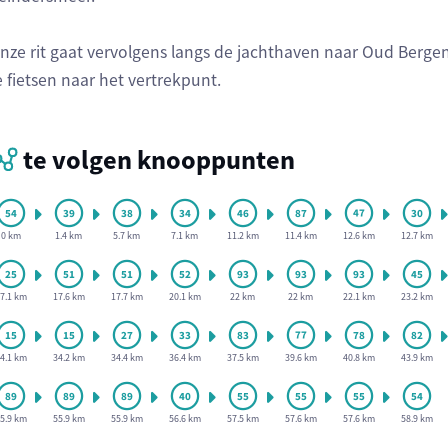
nze rit gaat vervolgens langs de jachthaven naar Oud Berg
e fietsen naar het vertrekpunt.
te volgen knooppunten
0 km
1.4 km
5.7 km
7.1 km
11.2 km
11.4 km
12.6 km
12.7 km
7.1 km
17.6 km
17.7 km
20.1 km
22 km
22 km
22.1 km
23.2 km
4.1 km
34.2 km
34.4 km
36.4 km
37.5 km
39.6 km
40.8 km
43.9 km
5.9 km
55.9 km
55.9 km
56.6 km
57.5 km
57.6 km
57.6 km
58.9 km