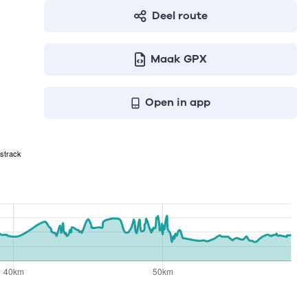
Deel route
Maak GPX
Open in app
strack