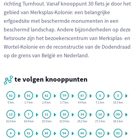
richting Turnhout. Vanaf knooppunt 30 fiets je door het
gebied van Merksplas-Kolonie: een belangrijke
erfgoedsite met beschermde monumenten in een
beschermd landschap. Andere bijzonderheden op deze
fietsroute zijn het bezoekerscentrum van Merksplas- en
Wortel-Kolonie en de reconstructie van de Dodendraad
op de grens van België en Nederland.
te volgen knooppunten
0 km
1.7 km
2.4 km
3.7 km
4.4 km
7.1 km
10.3 km
16.5 km
18.4 km
19.3 km
22.9 km
24.2 km
27.2 km
28.3 km