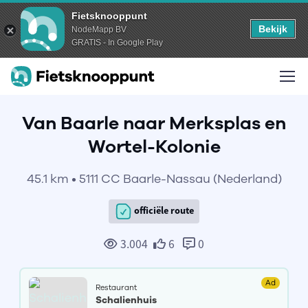
Fietsknooppunt
Bekijk
NodeMapp BV
GRATIS - In Google Play
Van Baarle naar Merksplas en
Wortel-Kolonie
45.1 km • 5111 CC Baarle-Nassau (Nederland)
officiële route
3.004
6
0
Ad
Restaurant
Schalienhuis