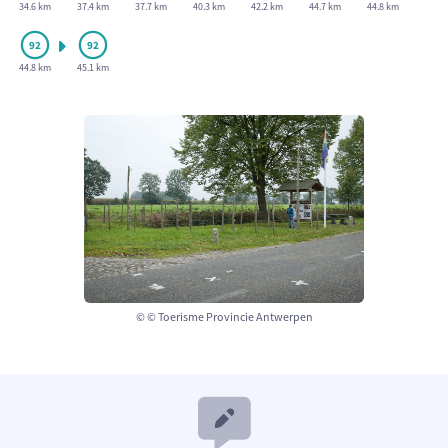
34.6 km
37.4 km
37.7 km
40.3 km
42.2 km
44.7 km
44.8 km
44.8 km
45.1 km
© © Toerisme Provincie Antwerpen