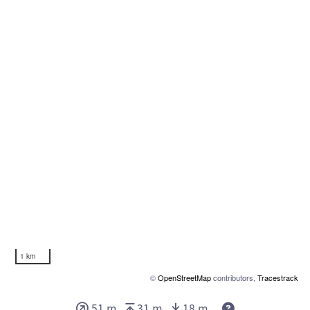
1 km
©
OpenStreetMap
contributors,
Tracestrack
Deze waarden g
51 m
31 m
18 m