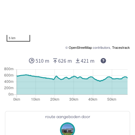
5 km
©
OpenStreetMap
contributors,
Tracestrack
Deze waarden
510 m
626 m
421 m
route aangeboden door