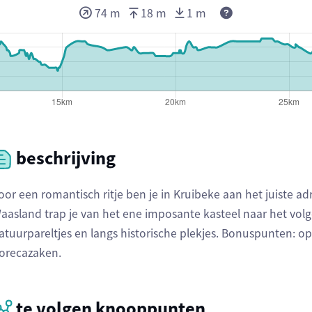
74 m
18 m
1 m
beschrijving
oor een romantisch ritje ben je in Kruibeke aan het juiste adr
aasland trap je van het ene imposante kasteel naar het volg
atuurpareltjes en langs historische plekjes. Bonuspunten: op
orecazaken.
te volgen knooppunten