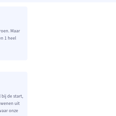
groen. Maar
n 1 heel
ij de start,
rdwenen uit
waar onze