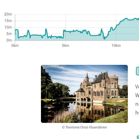
V
W
n
h
© Toerisme Oost-Vlaanderen