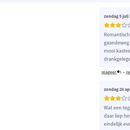
zondag 5 juli
Romantisch 
gaandeweg w
mooi kastee
drankgelege
reageer
•
re
zondag 26 apr
Wat een tege
daar liep he
eindelijk e