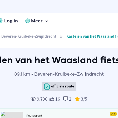
Log in
Meer
Beveren-Kruibeke-Zwijndrecht
Kastelen van het Waasland f
len van het Waasland fiet
39.1 km • Beveren-Kruibeke-Zwijndrecht
officiële route
9.796
16
2
3
/5
Ad
Restaurant