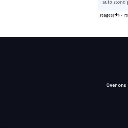
auto stond
reageer
•
re
Over ons