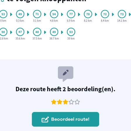
0 km
0.3 km
3.1 km
4.8 km
6.9 km
8.2 km
8.4 km
14.1 km
2.8 km
35.6 km
37.5 km
38.7 km
39 km
Deze route heeft 2 beoordeling(en).
Beoordeel route!