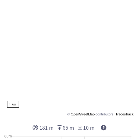
1 km
©
OpenStreetMap
contributors,
Tracestrack
181 m
65 m
10 m