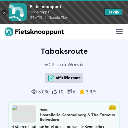
Fietsknooppunt
Bekijk
NodeMapp BV
GRATIS - In Google Play
Tabaksroute
50.2 km • Wervik
officiële route
8.080
10
6
3.9
/5
Ad
Hotel
Hostellerie Kemmelberg & The Famous
Belvedere
4-sterren boutique hotel op de top van de Kemmelberg.