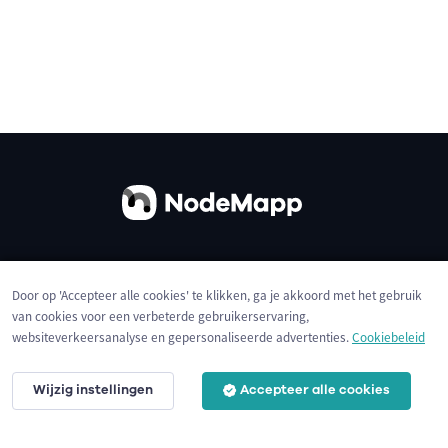
Over ons
Contact
Gebruiksvoorwaarden
Door op 'Accepteer alle cookies' te klikken, ga je akkoord met het gebruik
Privacybeleid
Cookies
van cookies voor een verbeterde gebruikerservaring,
websiteverkeersanalyse en gepersonaliseerde advertenties.
Cookiebeleid
Wijzig instellingen
Accepteer alle cookies