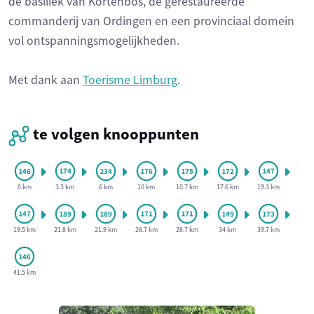
de basiliek van Kortenbos, de gerestaureerde
commanderij van Ordingen en een provinciaal domein
vol ontspanningsmogelijkheden.
Met dank aan
Toerisme Limburg
.
te volgen knooppunten
0 km
3.3 km
6 km
10 km
10.7 km
17.6 km
19.3 km
19.5 km
21.8 km
21.9 km
28.7 km
28.7 km
34 km
39.7 km
41.5 km