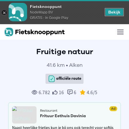
Fietsknooppunt
Bekijk
NodeMapp BV
GRATIS - In Google Play
Fruitige natuur
41.6 km • Alken
officiële route
6.782
16
6
4.6
/5
Ad
Restaurant
Frituur Eethuis Davinia
Naast heerlijke frietjes kun je bij ons ook terecht voor softijs