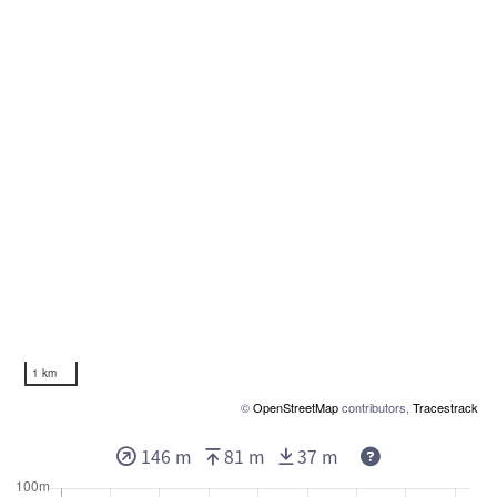
1 km
©
OpenStreetMap
contributors,
Tracestrack
Deze waarden g
146 m
81 m
37 m