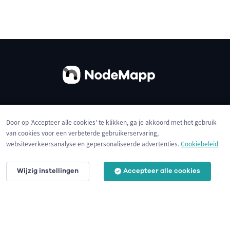
Over ons
Contact
Gebruiksvoorwaarden
Door op 'Accepteer alle cookies' te klikken, ga je akkoord met het gebruik
Privacybeleid
Cookies
van cookies voor een verbeterde gebruikerservaring,
websiteverkeersanalyse en gepersonaliseerde advertenties.
Cookiebeleid
Wijzig instellingen
Accepteer alle cookies
© 2026 NodeMapp BV