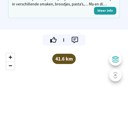
in verschillende smaken, broodjes, pasta’s,… Ma en di
gesloten, andere dagen open van 11.30u tot 13.30u en van
Meer info
16.30u tot 21.30u
41.6 km