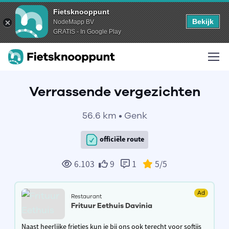
Fietsknooppunt
Bekijk
NodeMapp BV
GRATIS - In Google Play
Verrassende vergezichten
56.6 km • Genk
officiële route
6.103
9
1
5
/5
Ad
Restaurant
Frituur Eethuis Davinia
Naast heerlijke frietjes kun je bij ons ook terecht voor softijs