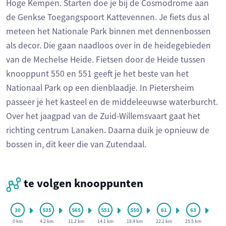
Hoge Kempen. Starten doe je bij de Cosmodrome aan
de Genkse Toegangspoort Kattevennen. Je fiets dus al
meteen het Nationale Park binnen met dennenbossen
als decor. Die gaan naadloos over in de heidegebieden
van de Mechelse Heide. Fietsen door de Heide tussen
knooppunt 550 en 551 geeft je het beste van het
Nationaal Park op een dienblaadje. In Pietersheim
passeer je het kasteel en de middeleeuwse waterburcht.
Over het jaagpad van de Zuid-Willemsvaart gaat het
richting centrum Lanaken. Daarna duik je opnieuw de
bossen in, dit keer die van Zutendaal.
te volgen knooppunten
0 km
4.2 km
11.2 km
14.1 km
18.4 km
22.1 km
25.5 km