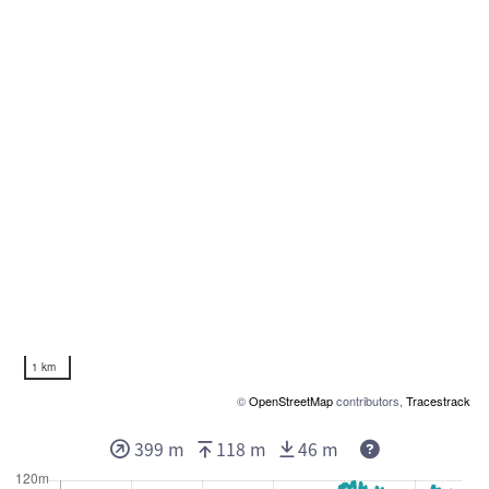
1 km
©
OpenStreetMap
contributors,
Tracestrack
399 m
118 m
46 m