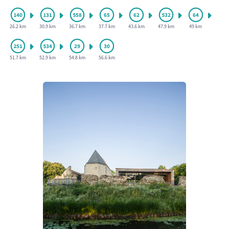
26.2 km
30.9 km
36.7 km
37.7 km
43.6 km
47.9 km
49 km
51.7 km
52.9 km
54.8 km
56.6 km