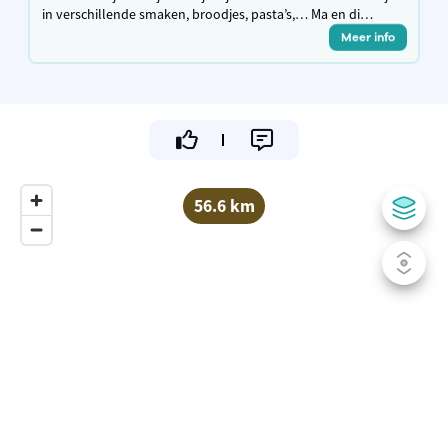
in verschillende smaken, broodjes, pasta’s,… Ma en di
gesloten, andere dagen open van 11.30u tot 13.30u en van
Meer info
16.30u tot 21.30u
56.6 km