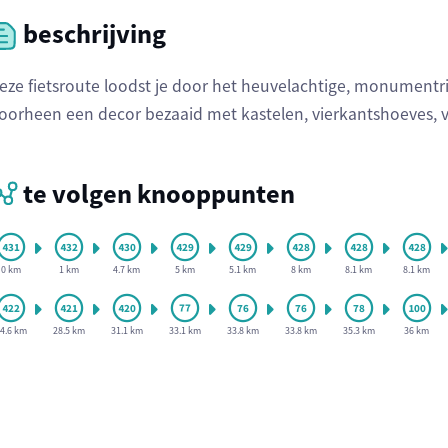
beschrijving
eze fietsroute loodst je door het heuvelachtige, monumentrij
oorheen een decor bezaaid met kastelen, vierkantshoeves, va
te volgen knooppunten
0 km
1 km
4.7 km
5 km
5.1 km
8 km
8.1 km
8.1 km
4.6 km
28.5 km
31.1 km
33.1 km
33.8 km
33.8 km
35.3 km
36 km