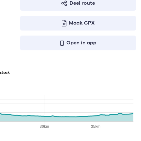
Deel route
Maak GPX
Open in app
strack