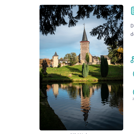
D
d
2