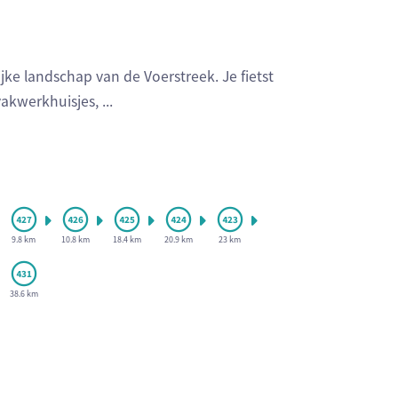
ke landschap van de Voerstreek. Je fietst
kwerkhuisjes, ...
9.8 km
10.8 km
18.4 km
20.9 km
23 km
38.6 km