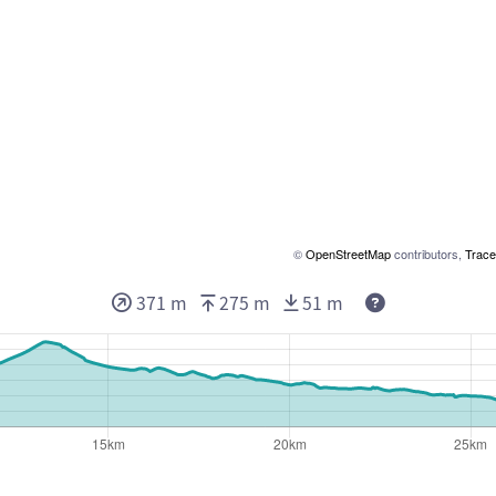
©
OpenStreetMap
contributors,
Trace
371 m
275 m
51 m