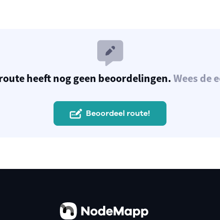
route heeft nog geen beoordelingen.
Wees de e
Beoordeel route!