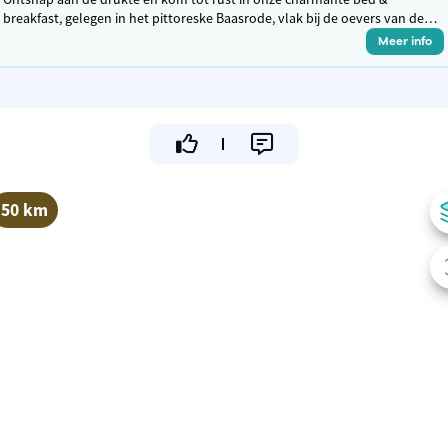
breakfast, gelegen in het pittoreske Baasrode, vlak bij de oevers van de
Schelde. Een comfortabele tussenstop tijdens een fietsvakantie.
Meer info
50 km