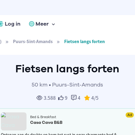
Log in
Meer
)
Puurs-Sint-Amands
Fietsen langs forten
Fietsen langs forten
50 km • Puurs-Sint-Amands
3.588
9
4
4
/5
Ad
Bed & Breakfast
Casa Cava B&B
Ontsnap aan de drukte en kom tot rust in onze charmante bed &