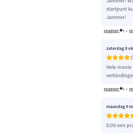
Jammer! Wa
startpunt k
Jammer!
reageer
•
re
zaterdag 8 o
Hele mooie r
verbindings
reageer
•
re
maandag 9 m
Echt een pr