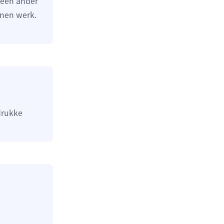
een ander
nnen werk.
 drukke