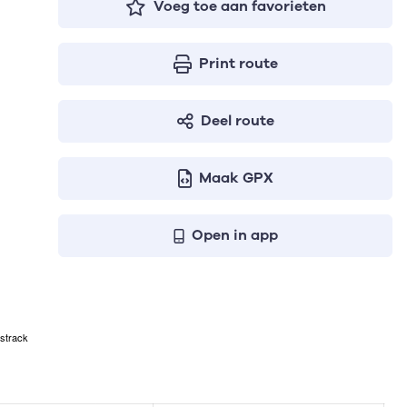
Voeg toe aan favorieten
Print route
Deel route
Maak GPX
Open in app
strack
even respectievelijk het aantal te stijgen meters, het hoogs