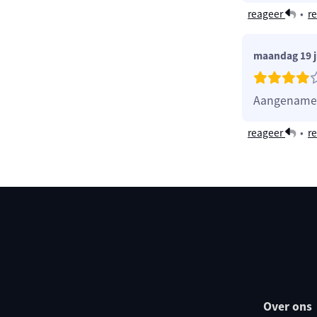
reageer
•
re
maandag 19 j
Aangename 
reageer
•
re
Over ons