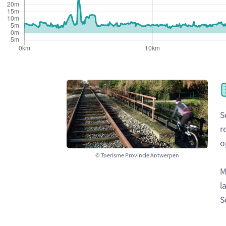
S
r
o
© Toerisme Provincie Antwerpen
M
l
S