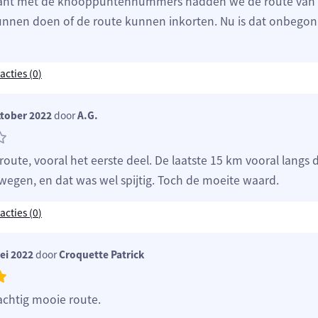
nt met de knooppuntennummers hadden we de route van 
unnen doen of de route kunnen inkorten. Nu is dat onbego
acties (
0
)
ktober 2022
door
A.G.
oute, vooral het eerste deel. De laatste 15 km vooral langs
wegen, en dat was wel spijtig. Toch de moeite waard.
acties (
0
)
ei 2022
door
Croquette Patrick
achtig mooie route.