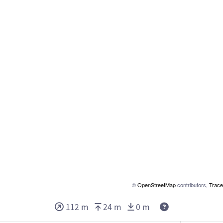
©
OpenStreetMap
contributors,
Trace
Deze waarden g
112 m
24 m
0 m