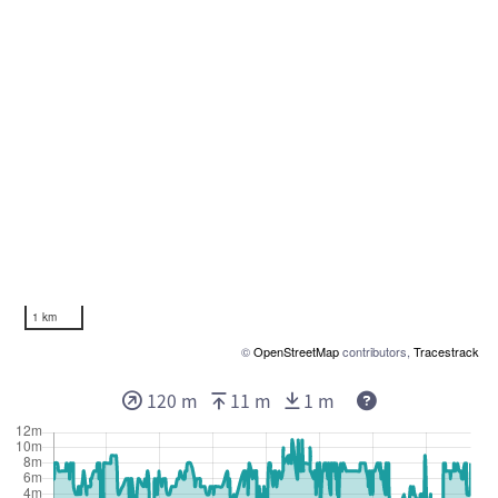
1 km
©
OpenStreetMap
contributors,
Tracestrack
120 m
11 m
1 m