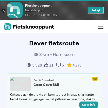
Fietsknooppunt
Bekijk
NodeMapp BV
GRATIS - In Google Play
Bever fietsroute
38.8 km • Hemiksem
5.928
11
6
4.7
/5
Ad
Bed & Breakfast
Casa Cava B&B
Ontsnap aan de drukte en kom tot rust in onze charmante
bed & breakfast, gelegen in het pittoreske Baasrode, vlak bij
de oevers van de Schelde. Een comfortabele tussenstop
Meer info