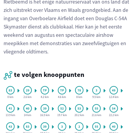
Rietbeemd is het enige natuurreservaat van ons land dat
zich uitstrekt over Vlaams en Waals grondgebied. Aan de
ingang van Overboelare Airfield doet een Douglas C-54A
Skymaster dienst als clublokaal. Hier kan je het eerste
weekend van augustus een spectaculaire airshow
meepikken met demonstraties van zweefvliegtuigen en
vliegende oldtimers.
te volgen knooppunten
0 km
2.6 km
4.2 km
4.6 km
8 km
9.5 km
12.4 km
13.9 km
14 km
16.5 km
19.7 km
20.2 km
21.6 km
22.2 km