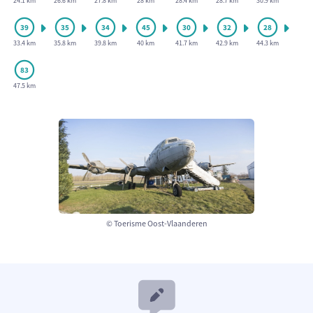
24.1 km
26.6 km
27.8 km
28 km
28.4 km
28.7 km
30.9 km
33.4 km
35.8 km
39.8 km
40 km
41.7 km
42.9 km
44.3 km
47.5 km
© Toerisme Oost-Vlaanderen