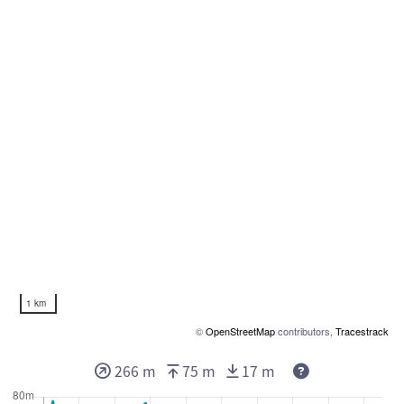
1 km
©
OpenStreetMap
contributors,
Tracestrack
266 m
75 m
17 m