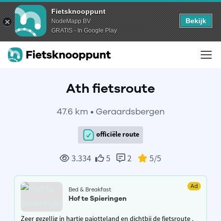
Fietsknooppunt
Bekijk
NodeMapp BV
GRATIS - In Google Play
Ath fietsroute
47.6 km • Geraardsbergen
officiële route
3.334
5
2
5
/5
Ad
Bed & Breakfast
Hof te Spieringen
Zeer gezellig in hartje pajotteland en dichtbij de fietsroute ,