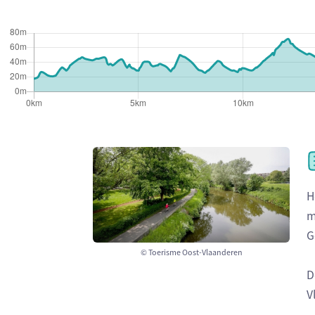
H
m
G
© Toerisme Oost-Vlaanderen
D
V