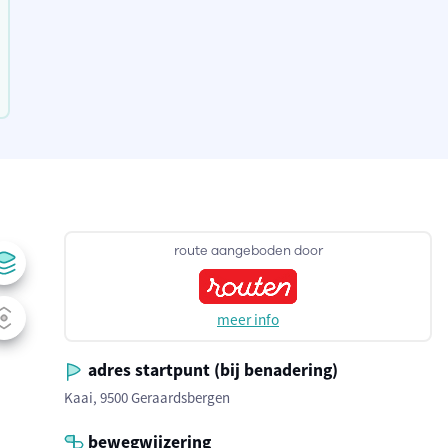
route aangeboden door
meer info
adres startpunt (bij benadering)
Kaai, 9500 Geraardsbergen
bewegwijzering