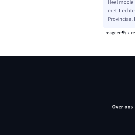
Heel mooie 
met 1 echte 
Provinciaal
reageer
•
re
Over ons