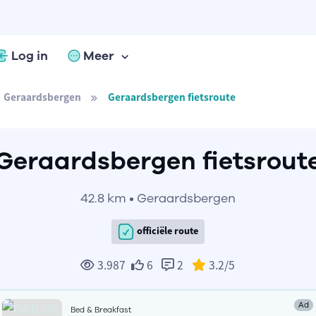
Log in
Meer
Geraardsbergen
Geraardsbergen fietsroute
Geraardsbergen fietsrout
42.8 km • Geraardsbergen
officiële route
3.987
6
2
3.2
/5
Ad
Bed & Breakfast