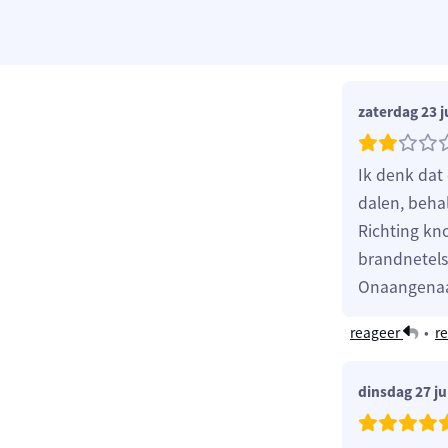
zaterdag 23 j
Ik denk dat
dalen, beha
Richting kn
brandnetels
Onaangenaam
reageer
•
re
dinsdag 27 ju