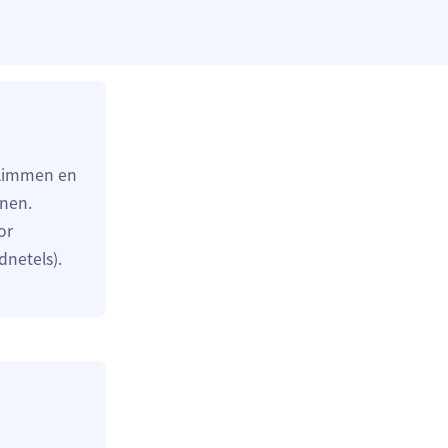
 klimmen en
enen.
or
netels).