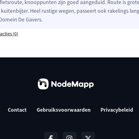
fietsroute, knooppunten zijn goed aangeduid. Route is grote
kuitenbijter. Heel rustige wegen, passeert ook rakelings lan
 Domein De Gavers.
acties (
0
)
Contact
Gebruiksvoorwaarden
Privacybeleid