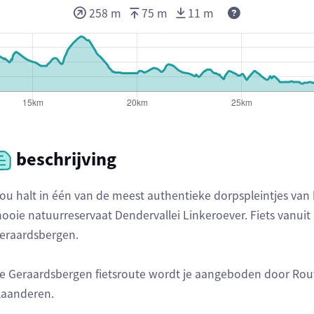
258 m
75 m
11 m
beschrijving
ou halt in één van de meest authentieke dorpspleintjes van
ooie natuurreservaat Dendervallei Linkeroever. Fiets vanuit
eraardsbergen.
e Geraardsbergen fietsroute wordt je aangeboden door Route
laanderen.