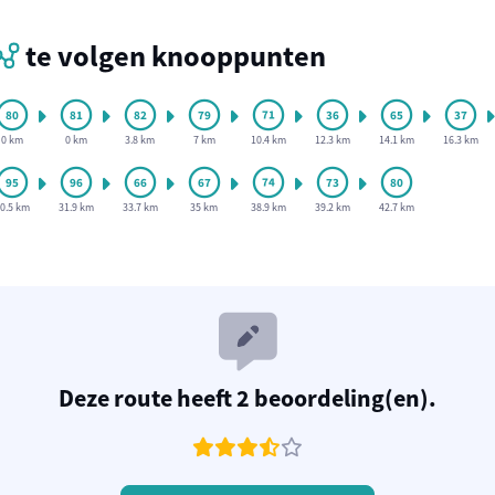
te volgen knooppunten
0 km
0 km
3.8 km
7 km
10.4 km
12.3 km
14.1 km
16.3 km
0.5 km
31.9 km
33.7 km
35 km
38.9 km
39.2 km
42.7 km
Deze route heeft 2 beoordeling(en).