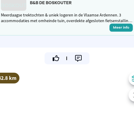
B&B DE BOSKOUTER
Meerdaagse trektochten & uniek logeren in de Vlaamse Ardennen. 3
accommodaties met omheinde tuin, overdekte afgesloten fietsenstalling.
Hottub, sauna en zwembad, snuffelweide, hondenzwembad en dogwash
Meer info
42.8 km