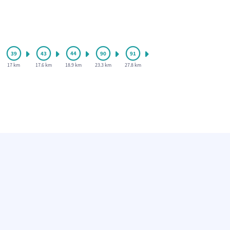
17 km
17.6 km
18.9 km
23.3 km
27.8 km