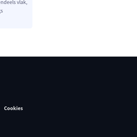
ndeels vlak,
gs
Cookies