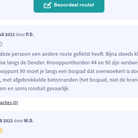
Beoordeel route!
uli 2022
door
P.D.
 deze persoon een andere route gefietst heeft. Bijna steeds
lve langs de Dender. Knooppuntborden 44 en 90 zijn verdw
ooppunt 90 moet je langs een bospad dat overwoekert is do
, met afgebrokkelde betonranden (het bospad, niet de brand
 en soms ronduit gevaarlijk.
acties (
0
)
li 2021
door
W.D.