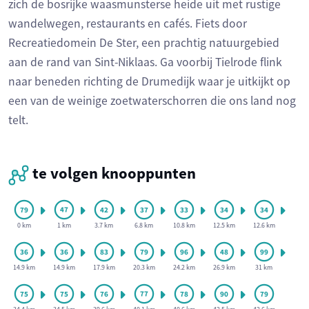
zich de bosrijke waasmunsterse heide uit met rustige
wandelwegen, restaurants en cafés. Fiets door
Recreatiedomein De Ster, een prachtig natuurgebied
aan de rand van Sint-Niklaas. Ga voorbij Tielrode flink
naar beneden richting de Drumedijk waar je uitkijkt op
een van de weinige zoetwaterschorren die ons land nog
telt.
te volgen knooppunten
0 km
1 km
3.7 km
6.8 km
10.8 km
12.5 km
12.6 km
14.9 km
14.9 km
17.9 km
20.3 km
24.2 km
26.9 km
31 km