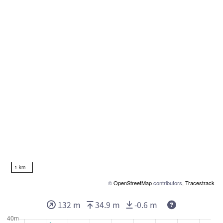
1 km
©
OpenStreetMap
contributors,
Tracestrack
132 m
34.9 m
-0.6 m