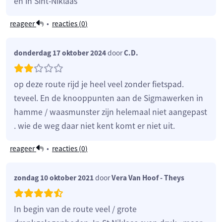
en in Sint-Niklaas
reageer
•
reacties (
0
)
donderdag 17 oktober 2024
door
C.D.
op deze route rijd je heel veel zonder fietspad.
teveel. En de knooppunten aan de Sigmawerken in
hamme / waasmunster zijn helemaal niet aangepast
. wie de weg daar niet kent komt er niet uit.
reageer
•
reacties (
0
)
zondag 10 oktober 2021
door
Vera Van Hoof - Theys
In begin van de route veel / grote