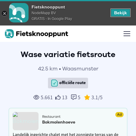
Fietsknooppunt
Bekijk
NodeMapp BV
GRATIS - In Google Play
Wase variatie fietsroute
42.5 km • Waasmunster
officiële route
5.661
13
5
3.1
/5
Ad
Restaurant
Bokmolenhoeve
Landelijk ingerichte chalet met het zonnigste terras van de