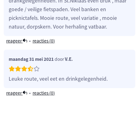
drankgelegenheden. In St.Niklaas even druk , maar
goede / veilige fietspaden. Veel banken en
picknictafels. Mooie route, veel variatie , mooie
natuur, dorpskern. Voor herhaling vatbaar.
reageer
•
reacties (
0
)
maandag 31 mei 2021
door
V.E.
Leuke route, veel eet en drinkgelegenheid.
reageer
•
reacties (
0
)