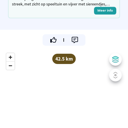
streek, met zicht op speeltuin en vijver met siereendjes,
hoeve met kippen, waar je kan genieten van de geneugten
Meer info
des levens.
42.5 km