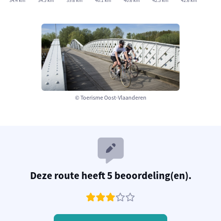
34.4 km
34.5 km
39.6 km
40.1 km
40.6 km
42.5 km
42.6 km
© Toerisme Oost-Vlaanderen
Deze route heeft 5 beoordeling(en).