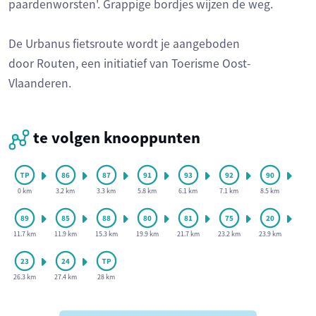
paardenworsten'. Grappige bordjes wijzen de weg.
De Urbanus fietsroute wordt je aangeboden
door Routen, een initiatief van Toerisme Oost-
Vlaanderen.
te volgen knooppunten
0 km
3.2 km
3.3 km
5.8 km
6.1 km
7.1 km
8.5 km
11.7 km
11.9 km
15.3 km
19.9 km
21.7 km
23.2 km
23.9 km
26.3 km
27.4 km
28 km