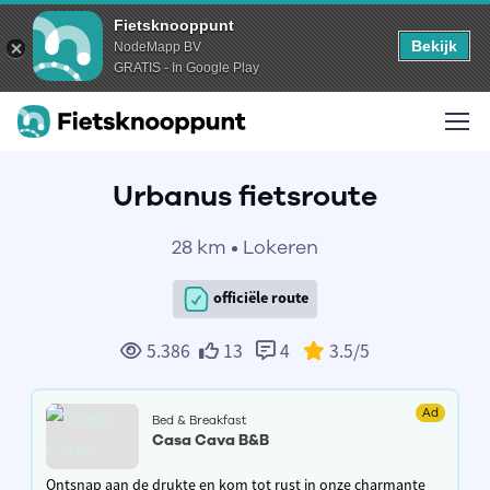
Fietsknooppunt
Bekijk
NodeMapp BV
GRATIS - In Google Play
Urbanus fietsroute
28 km • Lokeren
officiële route
5.386
13
4
3.5
/5
Ad
Bed & Breakfast
Casa Cava B&B
Ontsnap aan de drukte en kom tot rust in onze charmante