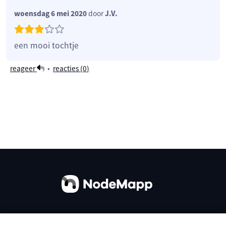
woensdag 6 mei 2020
door
J.V.
een mooi tochtje
reageer
•
reacties (
0
)
Over ons
Contact
Gebruiksvoorwaarden