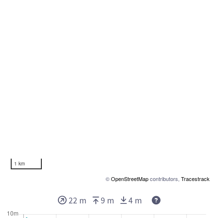
1 km
©
OpenStreetMap
contributors,
Tracestrack
22 m
9 m
4 m