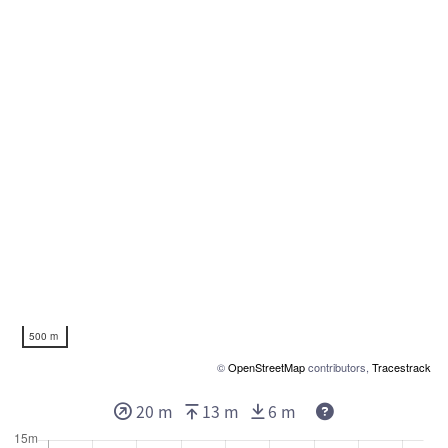
500 m
©
OpenStreetMap
contributors,
Tracestrack
20 m
13 m
6 m