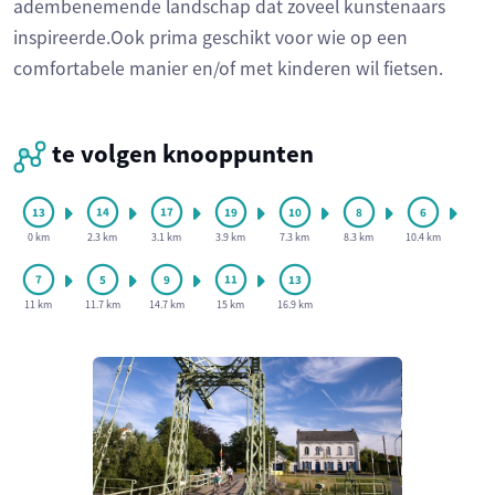
adembenemende landschap dat zoveel kunstenaars
inspireerde.Ook prima geschikt voor wie op een
comfortabele manier en/of met kinderen wil fietsen.
te volgen knooppunten
0 km
2.3 km
3.1 km
3.9 km
7.3 km
8.3 km
10.4 km
11 km
11.7 km
14.7 km
15 km
16.9 km