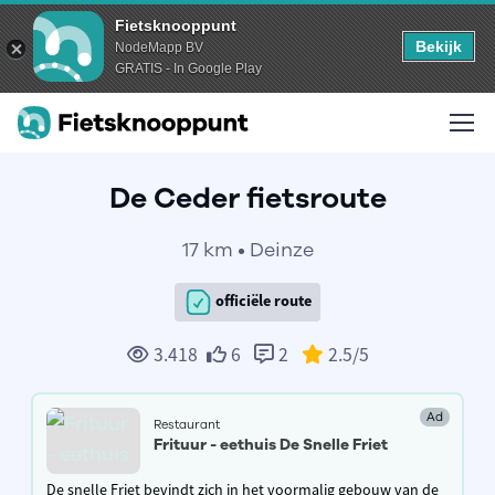
Fietsknooppunt
Bekijk
NodeMapp BV
GRATIS - In Google Play
De Ceder fietsroute
17 km • Deinze
officiële route
3.418
6
2
2.5
/5
Ad
Restaurant
Frituur - eethuis De Snelle Friet
De snelle Friet bevindt zich in het voormalig gebouw van de