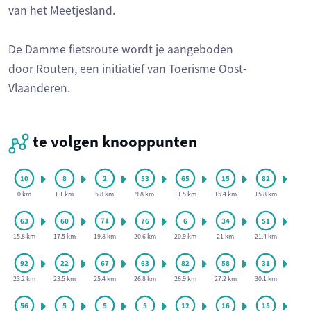
van het Meetjesland.
De Damme fietsroute wordt je aangeboden
door Routen, een initiatief van Toerisme Oost-
Vlaanderen.
te volgen knooppunten
0 km
1.1 km
5.8 km
9.8 km
11.5 km
15.4 km
15.8 km
15.8 km
17.5 km
19.8 km
20.6 km
20.9 km
21 km
21.4 km
23.2 km
23.5 km
25.4 km
26.8 km
26.9 km
27.2 km
30.1 km