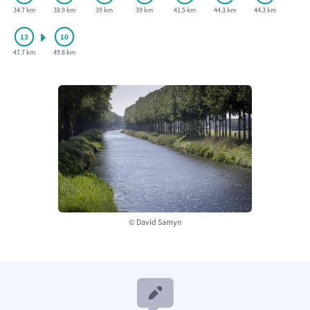
34.7 km
38.9 km
39 km
39 km
41.5 km
44.3 km
44.3 km
47.7 km
49.8 km
© David Samyn