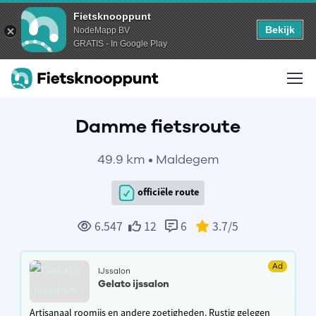
Fietsknooppunt
Bekijk
NodeMapp BV
GRATIS - In Google Play
Damme fietsroute
49.9 km • Maldegem
officiële route
6.547
12
6
3.7
/5
Ad
IJssalon
Gelato ijssalon
Artisanaal roomijs en andere zoetigheden. Rustig gelegen