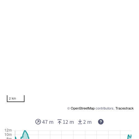
2 km
©
OpenStreetMap
contributors,
Tracestrack
47 m
12 m
2 m