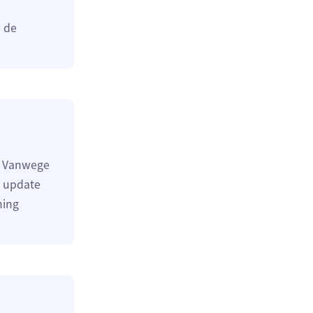
n de
s. Vanwege
n update
ning