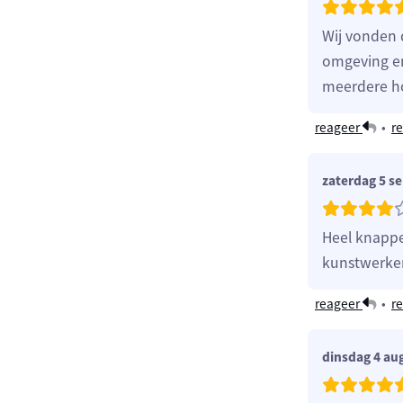
Wij vonden 
omgeving en
meerdere ho
reageer
•
re
zaterdag 5 s
Heel knappe
kunstwerken
reageer
•
re
dinsdag 4 au