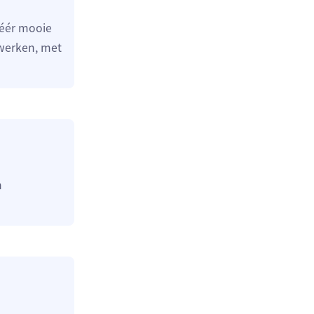
Zéér mooie
werken, met
n