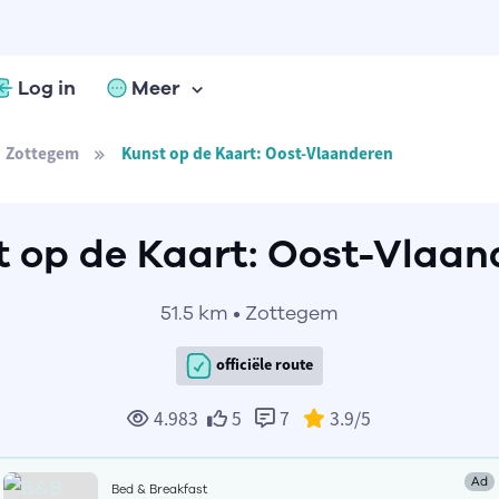
Log in
Meer
Zottegem
Kunst op de Kaart: Oost-Vlaanderen
t op de Kaart: Oost-Vlaan
51.5 km • Zottegem
officiële route
4.983
5
7
3.9
/5
Ad
Bed & Breakfast