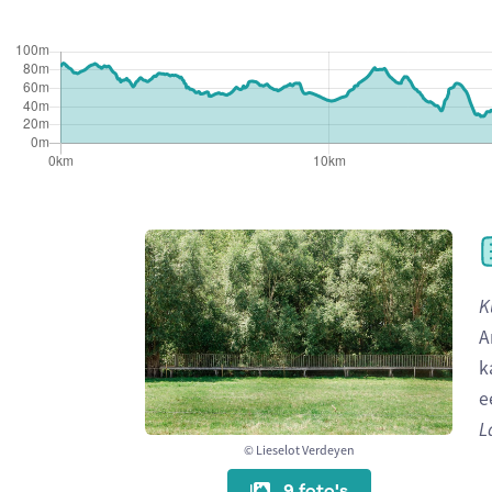
K
A
k
e
L
© Lieselot Verdeyen
9 foto's