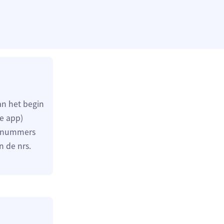
an het begin
de app)
ee nummers
n de nrs.