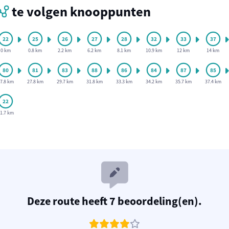
te volgen knooppunten
0 km
0.8 km
2.2 km
6.2 km
8.1 km
10.9 km
12 km
14 km
7.8 km
27.8 km
29.7 km
31.8 km
33.3 km
34.2 km
35.7 km
37.4 km
1.7 km
Deze route heeft 7 beoordeling(en).