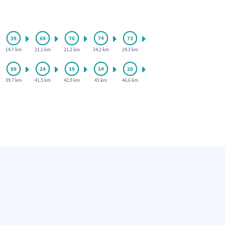
14.7 km
21.1 km
21.2 km
24.2 km
24.3 km
39.7 km
41.5 km
42.9 km
45 km
46.6 km