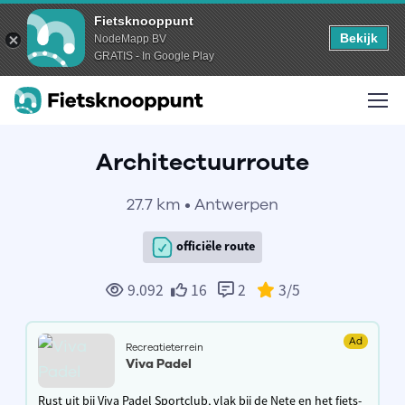
Fietsknooppunt
Bekijk
NodeMapp BV
GRATIS - In Google Play
Architectuurroute
27.7 km • Antwerpen
officiële route
9.092
16
2
3
/5
Ad
Recreatieterrein
Viva Padel
Rust uit bij Viva Padel Sportclub, vlak bij de Nete en het fiets-