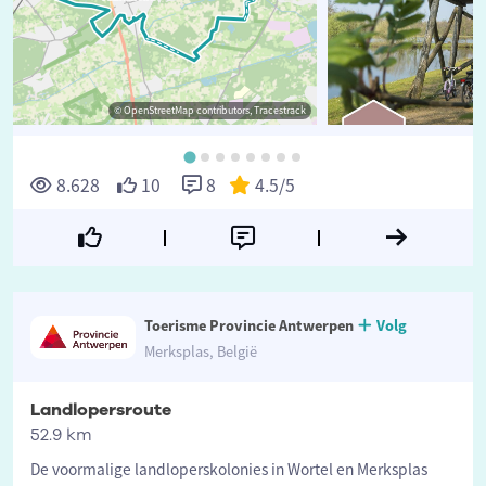
© OpenStreetMap contributors, Tracestrack
©
8.628
10
8
4.5
/5
Toerisme Provincie Antwerpen
Volg
Merksplas, België
Landlopersroute
52.9 km
De voormalige landloperskolonies in Wortel en Merksplas