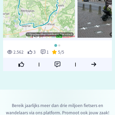
© OpenStreetMap contributors, Tracestrack
© ©
2.562
3
1
5
/5
Bereik jaarlijks meer dan drie miljoen fietsers en
wandelaars via ons platform. Promoot ook jouw zaak!