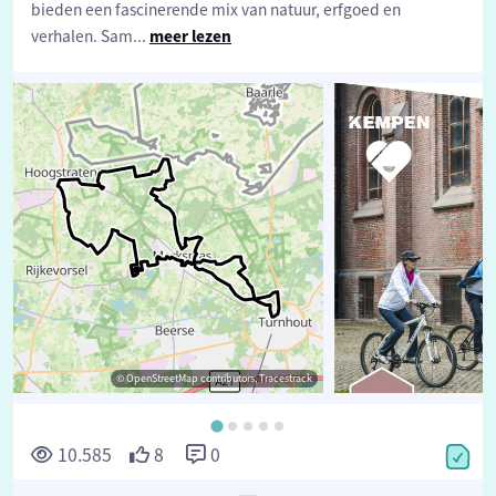
bieden een fascinerende mix van natuur, erfgoed en
verhalen. Sam
...
meer lezen
© OpenStreetMap contributors, Tracestrack
©
10.585
8
0