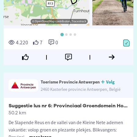
© OpenStreetMap contributors, Tracestrack
©
4.220
7
0
Toerisme Provincie Antwerpen
Volg
2460 Kasterlee provincie Antwerpen, België
Suggestie lus nr 6: Provinciaal Groendomein Hoge Mouw
50.2 km
De Slapende Reus en de vallei van de Kleine Nete ademen
vakantie: volop groen en plezante plekjes. Blikvangers: