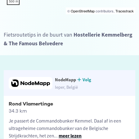
500 m
©
OpenStreetMap
contributors,
Tracestrack
Fietsroutetips in de buurt van
Hostellerie Kemmelberg
& The Famous Belvedere
NodeMapp
Volg
Ieper, België
Rond Vlamertinge
34.3 km
Je passert de Commandobunker Kemmel. Daal af in een
ultrageheime commandobunker van de Belgische
Strijdkrachten, het zen
...
meer lezen