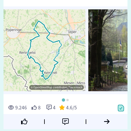
© OpenStreetMap contributors, Tracestrack
9.246
8
4
4.6
/5