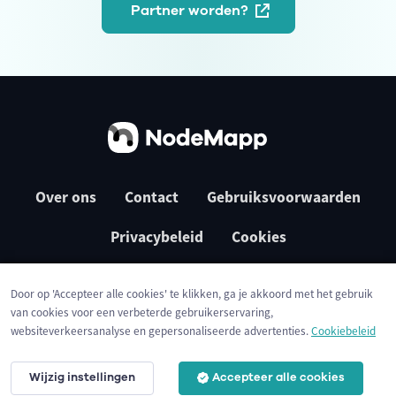
Partner worden?
Over ons
Contact
Gebruiksvoorwaarden
Privacybeleid
Cookies
Door op 'Accepteer alle cookies' te klikken, ga je akkoord met het gebruik
van cookies voor een verbeterde gebruikerservaring,
websiteverkeersanalyse en gepersonaliseerde advertenties.
Cookiebeleid
Wijzig instellingen
Accepteer alle cookies
© 2026 NodeMapp BV