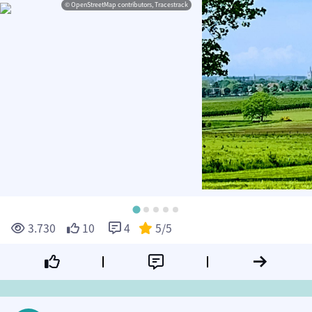
© OpenStreetMap contributors, Tracestrack
3.730
10
4
5
/5