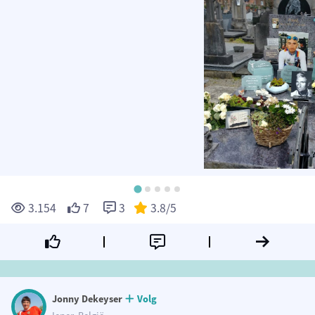
3.154
7
3
3.8
/5
Jonny Dekeyser
Volg