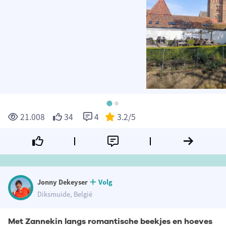
21.008
34
4
3.2
/5
Jonny Dekeyser
Volg
Diksmuide, België
Met Zannekin langs romantische beekjes en hoeves