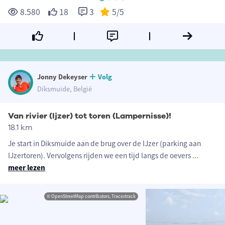
8.580
18
3
5
/5
Jonny Dekeyser
Volg
Diksmuide, België
Van rivier (Ijzer) tot toren (Lampernisse)!
18.1 km
Je start in Diksmuide aan de brug over de IJzer (parking aan
IJzertoren). Vervolgens rijden we een tijd langs de oevers
...
meer lezen
© OpenStreetMap contributors, Tracestrack