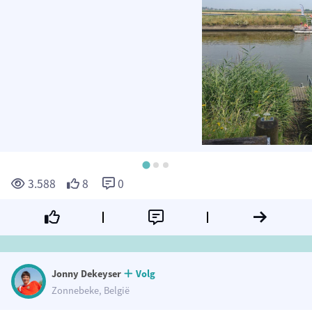
3.588
8
0
Jonny Dekeyser
Volg
Zonnebeke, België