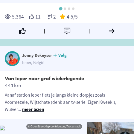
5.364
11
2
4.5
/5
Jonny Dekeyser
Volg
Ieper, België
Van Ieper naar graf wielerlegende
44.1 km
Vanaf station Ieper fiets je langs kleine dorpjes zoals
Voormezele, Wijtschate (denk aan tv-serie 'Eigen Kweek'),
Wulver
...
meer lezen
© OpenStreetMap contributors, Tracestrack