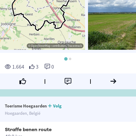
© OpenStreetMap contributors, Tracestrack
1.664
3
0
Toerisme Hoegaarden
Volg
Hoegaarden, België
Straffe benen route