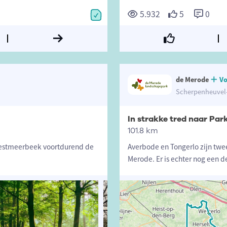
5.932
5
0
de Merode
Vo
Scherpenheuvel-
In strakke tred naar Par
101.8 km
 Westmeerbeek voortdurend de
Averbode en Tongerlo zijn twe
Merode. Er is echter nog een 