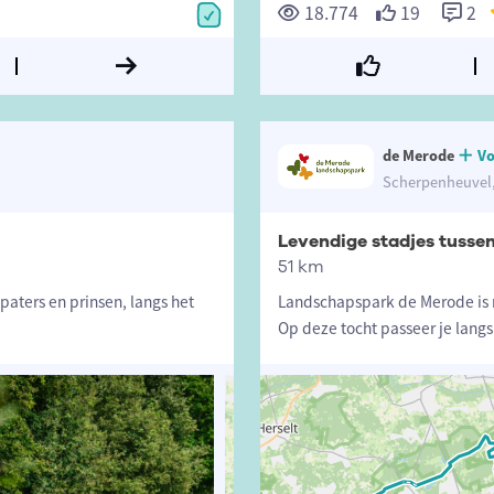
18.774
19
2
de Merode
Vo
Scherpenheuvel,
Levendige stadjes tusse
51 km
paters en prinsen, langs het
Landschapspark de Merode is n
Op deze tocht passeer je langs