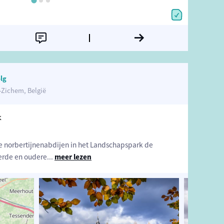
lg
Zichem, België
k
e norbertijnenabdijen in het Landschapspark de
derde en oudere
...
meer lezen