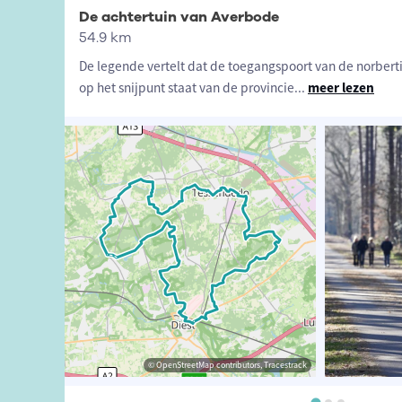
De achtertuin van Averbode
54.9 km
De legende vertelt dat de toegangspoort van de norbert
op het snijpunt staat van de provincie
...
meer lezen
ibutors, Tracestrack
oerisme Diest
© vlaamsegemeenschap-agentschaponroerenderfgoed
© OpenStreetMap contributors, Tracestrack