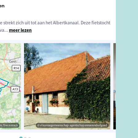
en
trekt zich uit tot aan het Albertkanaal. Deze fietstocht
 va
...
meer lezen
s, Tracestrack
e Diest
© vlaamsegemeenschap-agentschaponroerenderfgoed
© OpenStreetMap contributors, Tracestrack