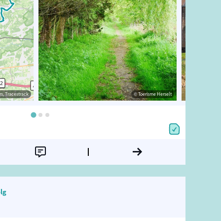
s, Tracestrack
Merode
© OpenStreetMap contributors, Tracestrack
© Toerisme Herselt
lg