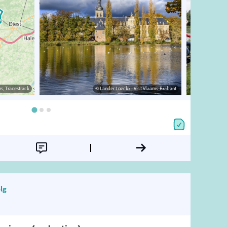
s, Tracestrack
Merode
© OpenStreetMap contributors, Tracestrack
© Lander Loeckx - Visit Vlaams-Brabant
lg