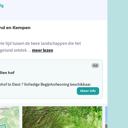
lg
and en Kempen
ele tijd tussen de twee landschappen die het
Hageland ontdek
...
meer lezen
Ad
llen hof
jnhof te Diest ? Volledige Begijnhofwoning beschikbaar.
Meer info