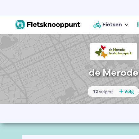
Fietsen
de Merode
72
volgers
Volg