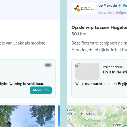
de Merode
Vo
Aarschot, België
Op de wip tussen Hagel
50.1 km
kele van Laakdals mooiste
Deze fietsroute schippert de h
Merodegebied rijk is. In het 
Ad
Vakantiehuis
BNB In de sti
egijnhofwoning beschikbaar.
Wil je overnachten in het Begi
Meer info