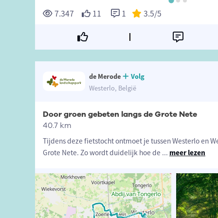
7.347
11
1
3.5
/5
de Merode
Volg
Westerlo, België
Door groen gebeten langs de Grote Nete
40.7 km
Tijdens deze fietstocht ontmoet je tussen Westerlo en
Grote Nete. Zo wordt duidelijk hoe de
...
meer lezen