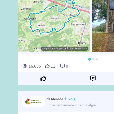
ibutors, Tracestrack
k de Merode
© OpenStreetMap contributors, Tracestrack
© Toerisme Herselt
16.605
11
0
de Merode
Volg
Scherpenheuvel-Zichem, België