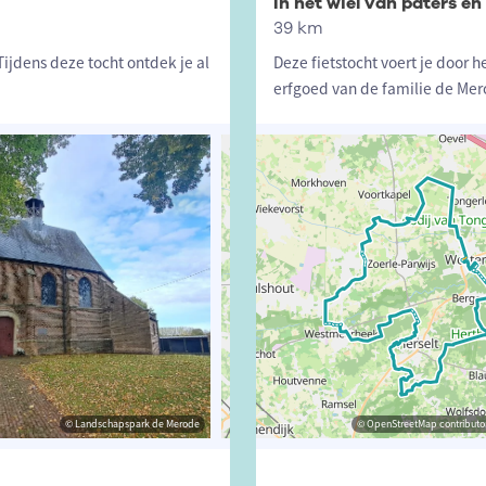
In het wiel van paters en
39 km
ijdens deze tocht ontdek je al
Deze fietstocht voert je door h
erfgoed van de familie de Mer
© Landschapspark de Merode
© Landschapspark de Merode
© OpenStreetMap contributors, Trac
© OpenStreetMap contributor