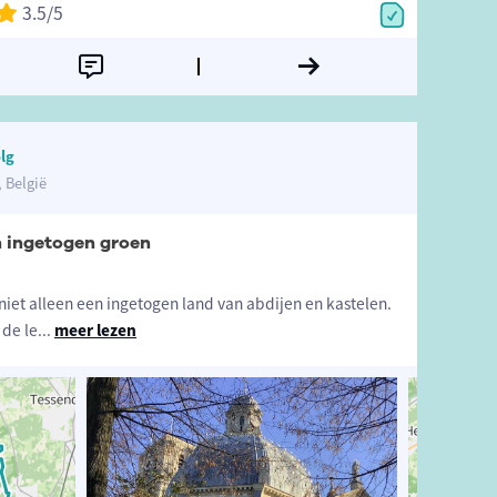
3.5
/5
lg
 België
n ingetogen groen
iet alleen een ingetogen land van abdijen en kastelen.
 de le
...
meer lezen