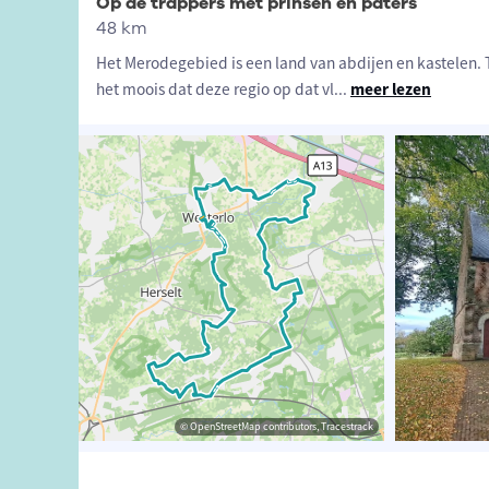
Op de trappers met prinsen en paters
48 km
Het Merodegebied is een land van abdijen en kastelen. T
het moois dat deze regio op dat vl
...
meer lezen
k de Merode
hapspark de Merode
© OpenStreetMap contributors, Tracestrack
© OpenStreetMap contributors, Tracestrack