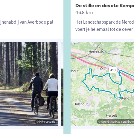
De stille en devote Kemp
46.8 km
ijnenabdij van Averbode pal
Het Landschapspark de Merode s
voert je helemaal tot de oever
© Mike Louagie
© Toerisme Westerlo
© OpenStreetMap contributor
© Toerism