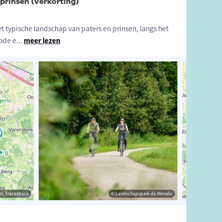
 prinsen (verkorting)
et typische landschap van paters en prinsen, langs het
ode e
...
meer lezen
estrack
s, Tracestrack
© Landschapspark de Merode
© Landschapspark de Merode
© Op