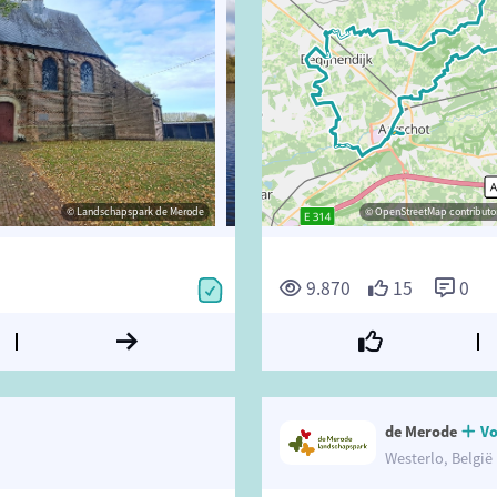
© Landschapspark de Merode
© Toerisme Provincie Antwerpen
© OpenStreetMap contributor
© Landschapspark de 
9.870
15
0
de Merode
Vo
Westerlo, België