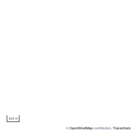
500 m
©
OpenStreetMap
contributors,
Tracestrack