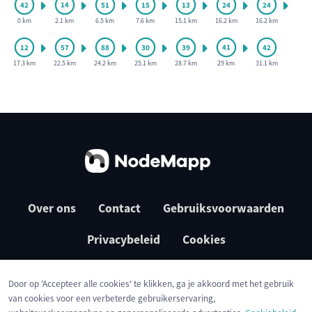
0 km
2.1 km
6.5 km
7.6 km
15.1 km
16.2 km
16.2 km
17.3 km
22.5 km
24.2 km
25.1 km
28.7 km
29 km
31.1 km
Over ons
Contact
Gebruiksvoorwaarden
Privacybeleid
Cookies
Door op 'Accepteer alle cookies' te klikken, ga je akkoord met het gebruik
van cookies voor een verbeterde gebruikerservaring,