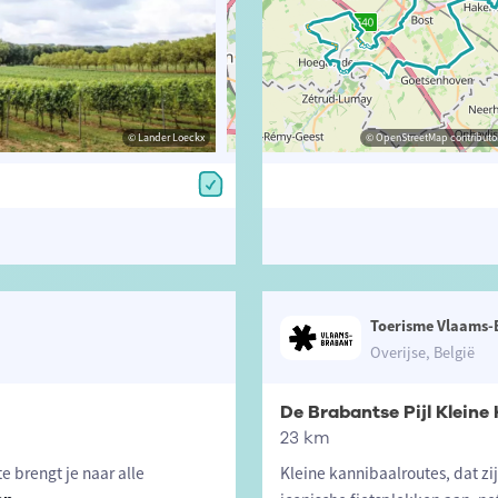
© Lander Loeckx
© Lander Loeckx
© OpenStreetMap contributors, Trac
© OpenStreetMap contributor
Toerisme Vlaams-
Overijse, België
De Brabantse Pijl Kleine
23 km
e brengt je naar alle
Kleine kannibaalroutes, dat zi