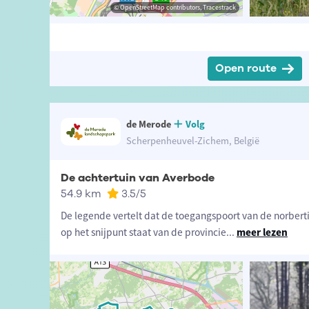
ibutors, Tracestrack
 Marc Dewolf
© OpenStreetMap contributors, Tracestrack
© Toerisme Herselt
Open route
de Merode
Volg
Scherpenheuvel-Zichem, België
De achtertuin van Averbode
54.9 km
3.5
/5
De legende vertelt dat de toegangspoort van de norbert
op het snijpunt staat van de provincie
...
meer lezen