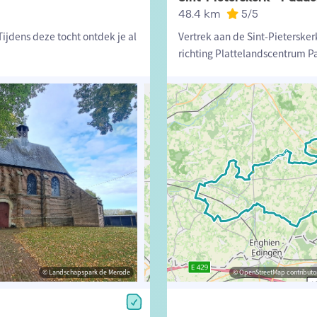
48.4 km
5
/5
ijdens deze tocht ontdek je al
Vertrek aan de Sint-Pietersk
richting Plattelandscentrum 
© Landschapspark de Merode
© Lander Loeckx
© OpenStreetMap contributors, Trac
© OpenStreetMap contributor