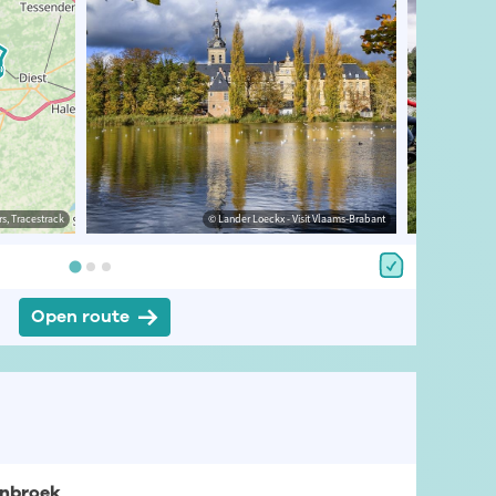
s, Tracestrack
e Diest
© OpenStreetMap contributors, Tracestrack
© Lander Loeckx - Visit Vlaams-Brabant
Open route
enbroek