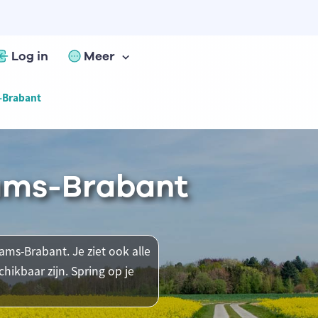
Log in
Meer
s-Brabant
aams-Brabant
aams-Brabant. Je ziet ook alle
ikbaar zijn. Spring op je