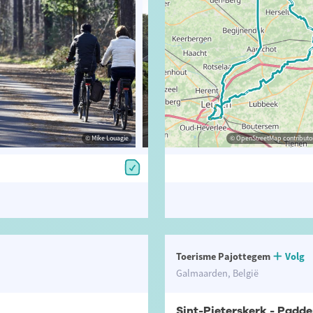
© Lander Loeckx - Visit Vlaams-Brabant
© Mike Louagie
© OpenStreetMap contributor
© Toerism
Toerisme Pajottegem
Volg
Galmaarden, België
Sint-Pieterskerk - Padd