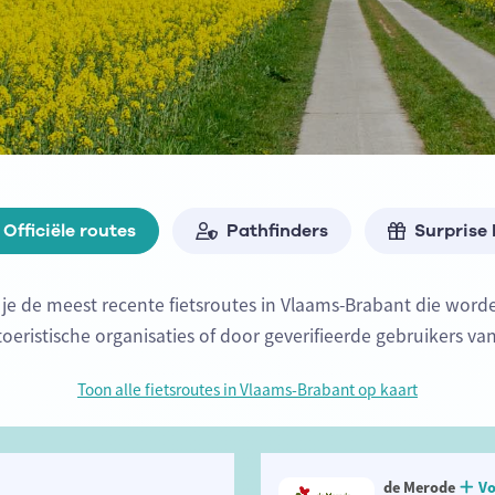
Officiële routes
Pathfinders
Surprise
 je de meest recente fietsroutes in Vlaams-Brabant die wo
 toeristische organisaties of door geverifieerde gebruikers va
Toon alle fietsroutes in Vlaams-Brabant op kaart
de Merode
Vo