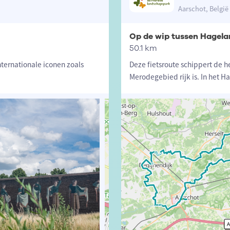
Aarschot, België
Op de wip tussen Hagel
50.1 km
nternationale iconen zoals
Deze fietsroute schippert de h
Merodegebied rijk is. In het 