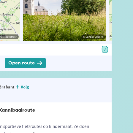
estrack
s, Tracestrack
© Lander Loeckx
© Lander Loeckx
© Op
Open route
Brabant
Volg
 Kannibaalroute
jn sportieve fietsroutes op kindermaat. Ze doen