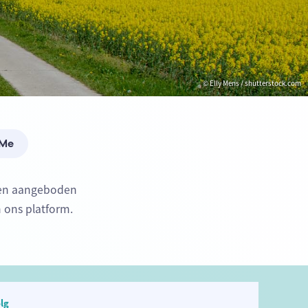
© Elly Mens / shutterstock.com
 Me
rden aangeboden
n ons platform.
lg