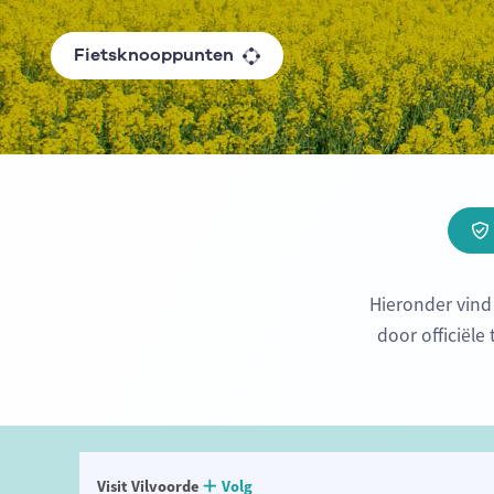
Fietsknooppunten
Hieronder vind
door officiële
Visit Vilvoorde
Volg