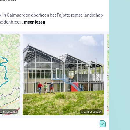
erk in Galmaarden doorheen het Pajottegemse landschap
Paddenbroe
...
meer lezen
estrack
s, Tracestrack
© Landschapspark de Merode
© Lander Loeckx
© Op