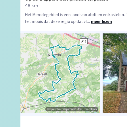
48 km
Het Merodegebied is een land van abdijen en kastelen. T
het moois dat deze regio op dat vl
...
meer lezen
k de Merode
© Lander Loeckx
© OpenStreetMap contributors, Tracestrack
© OpenStreetMap contributors, Tracestrack