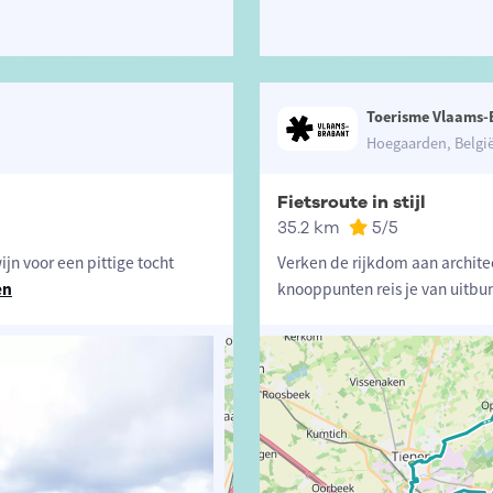
Toerisme Vlaams-
Hoegaarden, Belgi
Fietsroute in stijl
35.2 km
5
/5
n voor een pittige tocht
Verken de rijkdom aan archite
en
knooppunten reis je van uitbu