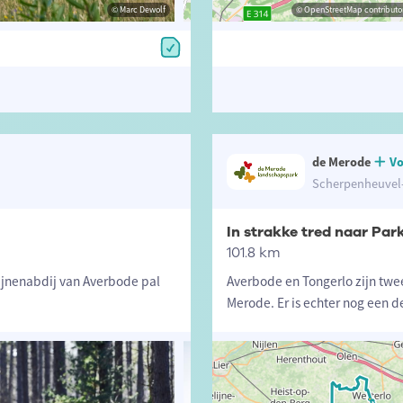
© Toerisme Provincie Antwerpen
© Marc Dewolf
© OpenStreetMap contributors, Trac
© OpenStreetMap contributor
de Merode
Vo
Scherpenheuvel-
In strakke tred naar Par
101.8 km
ijnenabdij van Averbode pal
Averbode en Tongerlo zijn twe
Merode. Er is echter nog een 