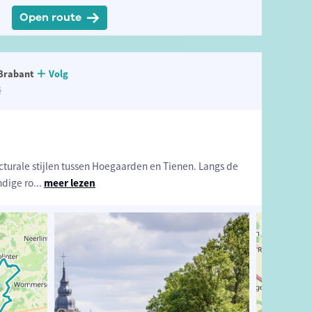
Open route
Brabant
Volg
ë
cturale stijlen tussen Hoegaarden en Tienen. Langs de
ndige ro
...
meer lezen