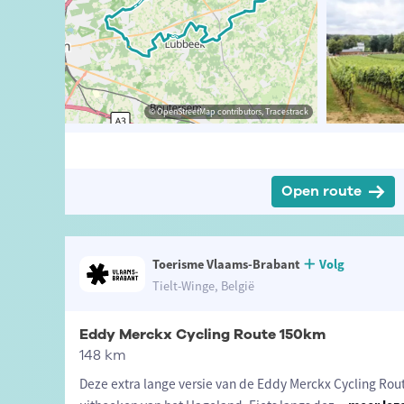
ander Loeckx
© Lander Loeckx
© OpenStreetMap contributors, Tracestrack
© OpenStreetMap contributors, Tracestrack
Open route
Toerisme Vlaams-Brabant
Volg
Tielt-Winge, België
Eddy Merckx Cycling Route 150km
148 km
Deze extra lange versie van de Eddy Merckx Cycling Rout