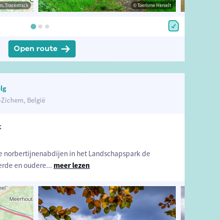
estrack
s, Tracestrack
© Marc Dewolf
© Toerisme Herselt
© Op
Open route
lg
Zichem, België
k
e norbertijnenabdijen in het Landschapspark de
derde en oudere
...
meer lezen