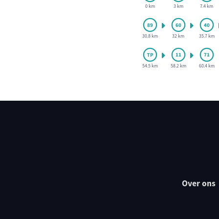
0 km
3 km
7.4 km
30.8 km
32 km
35.7 km
54.5 km
58.2 km
60.4 km
Over ons