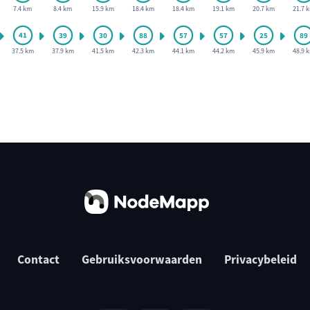
7.4 km
8.4 km
15.9 km
18.4 km
18.4 km
19.1 km
20.7 km
21.7 
37.5 km
37.9 km
41.5 km
42.3 km
44.1 km
44.2 km
45.9 km
48.9 
Contact
Gebruiksvoorwaarden
Privacybeleid