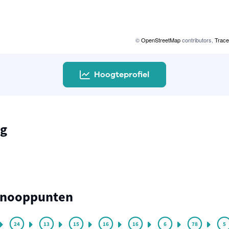
©
OpenStreetMap
contributors,
Trace
Hoogteprofiel
ng
knooppunten