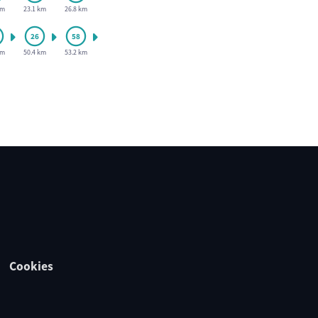
km
23.1 km
26.8 km
km
50.4 km
53.2 km
Cookies