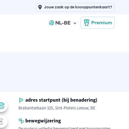
Jouw zaak op de knooppuntenkaart?
NL-BE
Premium
adres startpunt (bij benadering)
Brabantsebaan 325, Sint-Pieters-Leeuw, BE
bewegwijzering
De route is volledig bewegwijzerd met knooppunten.