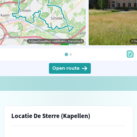
© OpenStreetMap contributors, Tracestrack
© To
Open route
Locatie De Sterre (Kapellen)