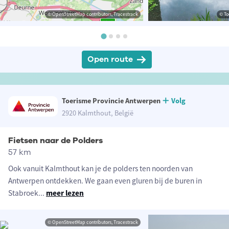
© OpenStreetMap contributors, Tracestrack
© To
Open route
Toerisme Provincie Antwerpen
Volg
2920 Kalmthout, België
Fietsen naar de Polders
57 km
Ook vanuit Kalmthout kan je de polders ten noorden van
Antwerpen ontdekken. We gaan even gluren bij de buren in
Stabroek
...
meer lezen
© OpenStreetMap contributors, Tracestrack