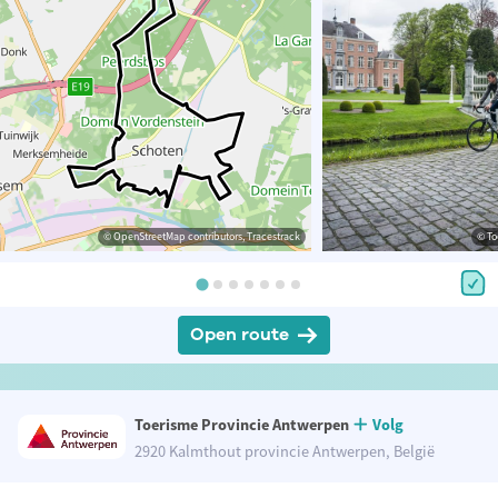
© OpenStreetMap contributors, Tracestrack
© To
Open route
Toerisme Provincie Antwerpen
Volg
2920 Kalmthout provincie Antwerpen, België