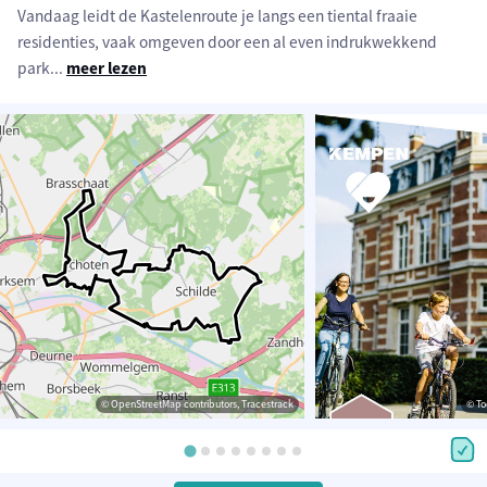
Vandaag leidt de Kastelenroute je langs een tiental fraaie
residenties, vaak omgeven door een al even indrukwekkend
park
...
meer lezen
© OpenStreetMap contributors, Tracestrack
© To