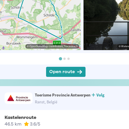
© OpenStreetMap contributors, Tracestrack
© Waterw
Open route
Toerisme Provincie Antwerpen
Volg
Ranst, België
Kastelenroute
46.5 km
3.6
/5