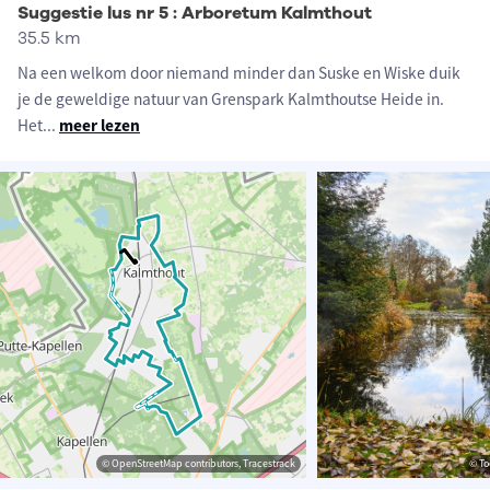
Suggestie lus nr 5 : Arboretum Kalmthout
35.5 km
Na een welkom door niemand minder dan Suske en Wiske duik
je de geweldige natuur van Grenspark Kalmthoutse Heide in.
Het
...
meer lezen
© OpenStreetMap contributors, Tracestrack
© To