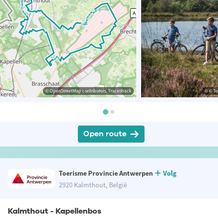
© OpenStreetMap contributors, Tracestrack
© © To
Open route
Toerisme Provincie Antwerpen
Volg
2920 Kalmthout, België
Kalmthout - Kapellenbos