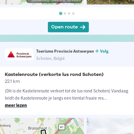
© OpenStreetMap contributors, Tracestrack
© To
Open route
Toerisme Provincie Antwerpen
Volg
Schoten, België
Kastelenroute (verkorte lus rond Schoten)
22.1 km
(Dit is de Kastelenroute verkort tot de lus rond Schoten) Vandaag
leidt de Kastelenroute je langs een tiental fraaie res
...
meer lezen