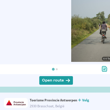
© © To
Open route
Toerisme Provincie Antwerpen
Volg
2930 Brasschaat, België