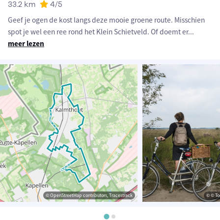
33.2 km
4
/5
Geef je ogen de kost langs deze mooie groene route. Misschien
spot je wel een ree rond het Klein Schietveld. Of doemt er
...
meer lezen
© OpenStreetMap contributors, Tracestrack
© © To