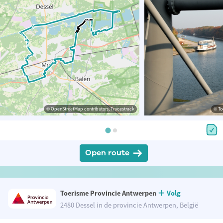
© OpenStreetMap contributors, Tracestrack
© To
Open route
Toerisme Provincie Antwerpen
Volg
2480 Dessel in de provincie Antwerpen, België