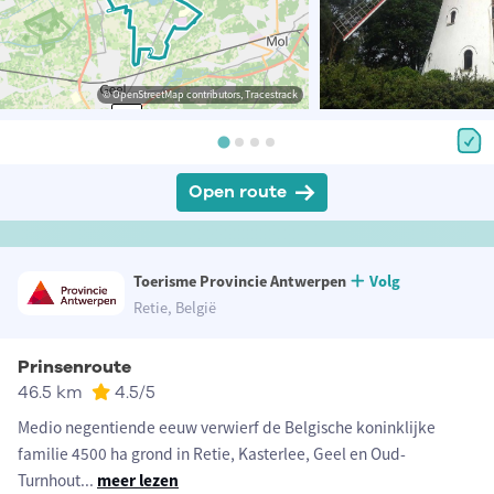
© OpenStreetMap contributors, Tracestrack
Open route
Toerisme Provincie Antwerpen
Volg
Retie, België
Prinsenroute
46.5 km
4.5
/5
Medio negentiende eeuw verwierf de Belgische koninklijke
familie 4500 ha grond in Retie, Kasterlee, Geel en Oud-
Turnhout
...
meer lezen