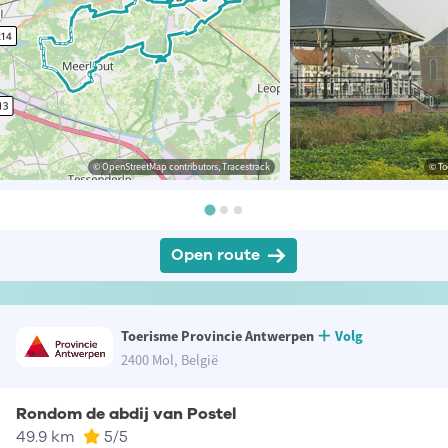
© OpenStreetMap contributors, Tracestrack
© To
Open route
Toerisme Provincie Antwerpen
Volg
2400 Mol, België
Rondom de abdij van Postel
49.9 km
5
/5