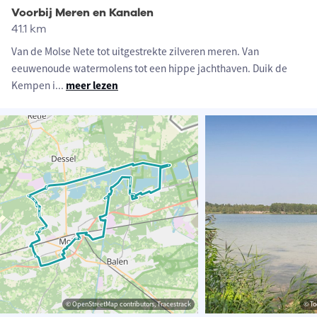
Voorbij Meren en Kanalen
41.1 km
Van de Molse Nete tot uitgestrekte zilveren meren. Van
eeuwenoude watermolens tot een hippe jachthaven. Duik de
Kempen i
...
meer lezen
© OpenStreetMap contributors, Tracestrack
© To