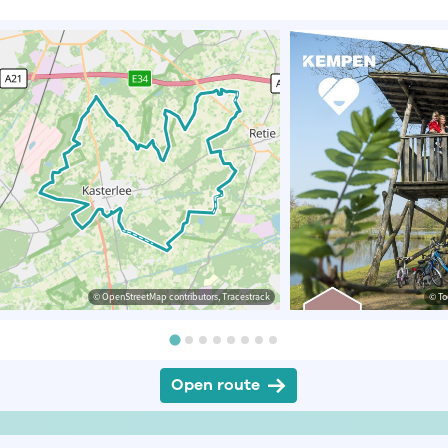
© OpenStreetMap contributors, Tracestrack
© To
Open route