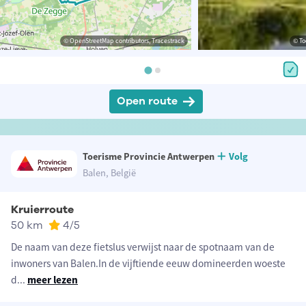
© OpenStreetMap contributors, Tracestrack
© To
Open route
Toerisme Provincie Antwerpen
Volg
Balen, België
Kruierroute
50 km
4
/5
De naam van deze fietslus verwijst naar de spotnaam van de
inwoners van Balen.In de vijftiende eeuw domineerden woeste
d
...
meer lezen