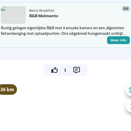
Ad
Bed & Breakfast
B&B Molmento
Rustig gelegen eigentijdse B&B met 4 ensuite kamers en een afgesloten
fietsenberging met oplaadpunten. Ons uitgebreid huisgemaakt ontbijt
met streekproducten garandeert een powerstart van jouw dag.
Meer info
36 km