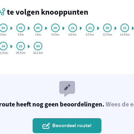
te volgen knooppunten
0 km
3 km
3 km
5.8 km
6.8 km
8.5 km
12.9 km
15.4 km
1.4 km
34.9 km
36.2 km
route heeft nog geen beoordelingen.
Wees de e
Beoordeel route!