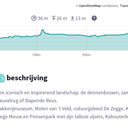
©
OpenStreetMap
contributors,
Trace
36 m
26 m
13 m
beschrijving
en iconisch en inspirerend landschap: de dennenbossen, z
euvelrug of Slapende Reus.
akkerijmuseum, Molen van ’t Veld, natuurgebied De Zegge, 
oge Mouw en Prinsenpark met zijn talloze vijvers, Kabouter