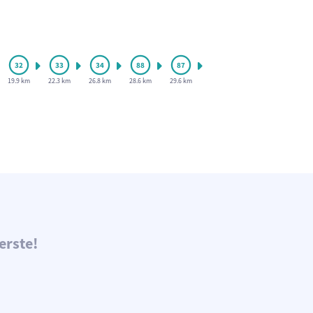
19.9 km
22.3 km
26.8 km
28.6 km
29.6 km
erste!