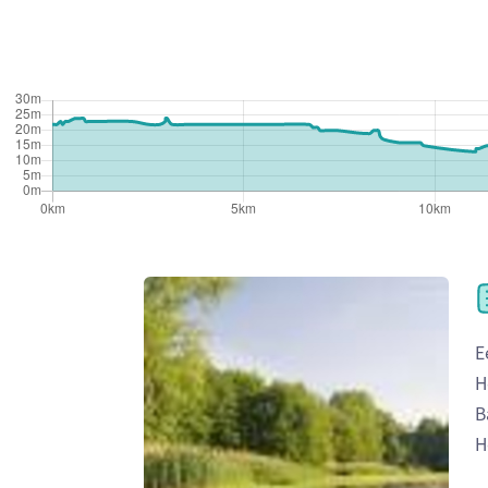
E
H
B
H