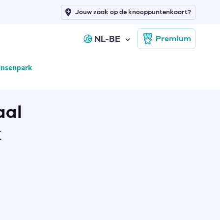
Jouw zaak op de knooppuntenkaart?
NL-BE
Premium
rinsenpark
aal
k