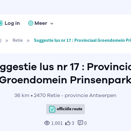
Log in
Meer
)
Retie
Suggestie lus nr 17 : Provinciaal Groendomein P
ggestie lus nr 17 : Provinci
Groendomein Prinsenpar
36 km • 2470 Retie - provincie Antwerpen
officiële route
1.001
3
0