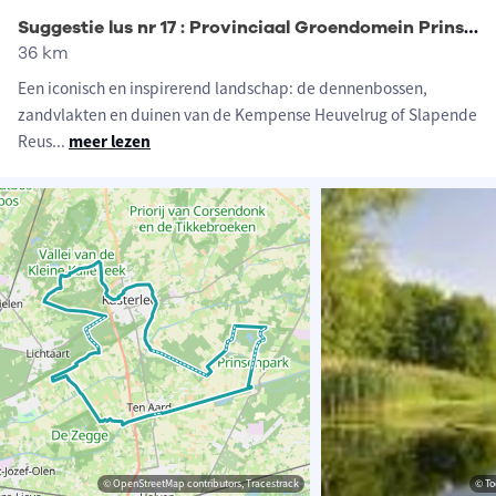
Suggestie lus nr 17 : Provinciaal Groendomein Prinsenpark
36 km
Een iconisch en inspirerend landschap: de dennenbossen,
zandvlakten en duinen van de Kempense Heuvelrug of Slapende
Reus
...
meer lezen
© OpenStreetMap contributors, Tracestrack
© To