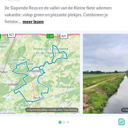
De Slapende Reus en de vallei van de Kleine Nete ademen
vakantie: volop groen en plezante plekjes. Combineer je
fietstoc
...
meer lezen
© OpenStreetMap contributors, Tracestrack
© To