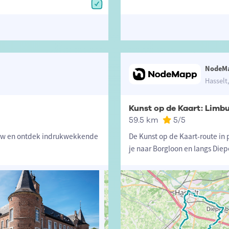
NodeM
Hasselt,
Kunst op de Kaart: Limb
59.5 km
5
/5
ouw en ontdek indrukwekkende
De Kunst op de Kaart-route in p
je naar Borgloon en langs Diep