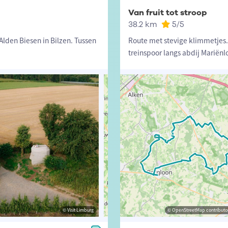
Van fruit tot stroop
38.2 km
5
/5
lden Biesen in Bilzen. Tussen
Route met stevige klimmetjes.
treinspoor langs abdij Mariënl
© vlaanderen-fietsland.be - Ivan Camps (Auteur)
© Visit Limburg
© OpenStreetMap contributors, Trac
© OpenStreetMap contributor