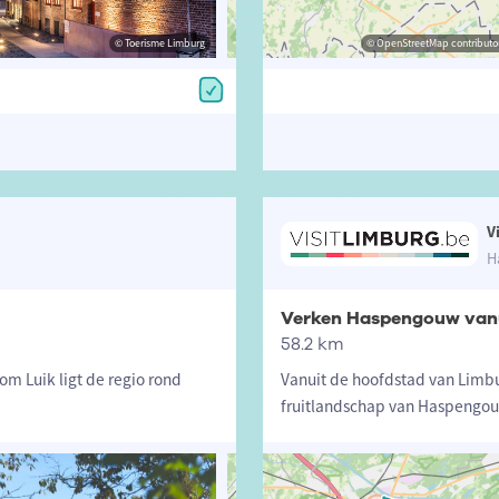
© Toerisme Limburg
© Toerisme Limburg
© OpenStreetMap contributors, Trac
© OpenStreetMap contributor
V
H
Verken Haspengouw vanu
58.2 km
om Luik ligt de regio rond
Vanuit de hoofdstad van Limbu
fruitlandschap van Haspengou