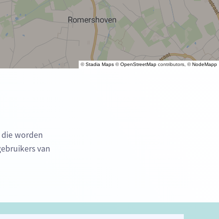
©
Stadia Maps
©
OpenStreetMap
contributors, ©
NodeMapp
) die worden
gebruikers van