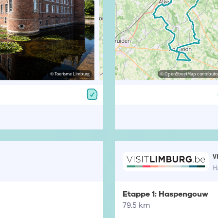
© Toerisme Limburg
© Olmo Peeters
© OpenStreetMap contributors, Trac
© OpenStreetMap contributor
V
H
Etappe 1: Haspengouw
79.5 km