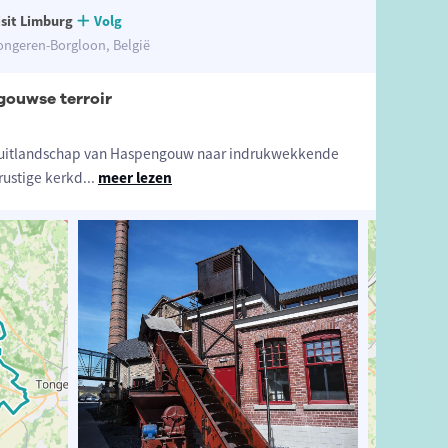
isit Limburg
Volg
ongeren-Borgloon, België
gouwse terroir
fruitlandschap van Haspengouw naar indrukwekkende
rustige kerkd
...
meer lezen