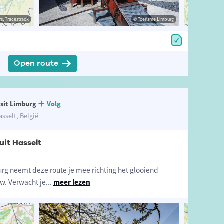
estrack
s, Tracestrack
© Toerisme Limburg
© Toerisme Limburg
© Op
Open route
isit Limburg
Volg
asselt, België
it Hasselt
rg neemt deze route je mee richting het glooiend
w. Verwacht je
...
meer lezen