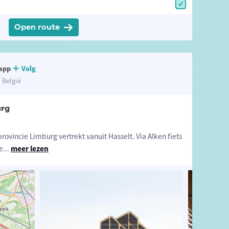
Open route
app
Volg
 België
urg
rovincie Limburg vertrekt vanuit Hasselt. Via Alken fiets
e
...
meer lezen