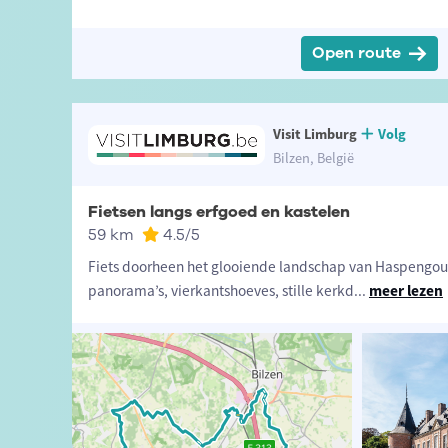
Open route
Visit Limburg
Volg
Bilzen, België
Fietsen langs erfgoed en kastelen
59 km
4.5
/5
Fiets doorheen het glooiende landschap van Haspeng
panorama’s, vierkantshoeves, stille kerkd
...
meer lezen