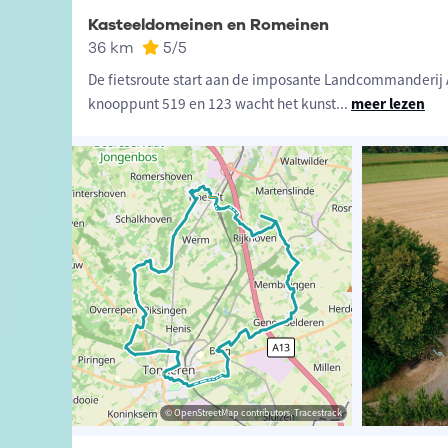
Kasteeldomeinen en Romeinen
36 km
5
/5
De fietsroute start aan de imposante Landcommanderij A
knooppunt 519 en 123 wacht het kunst
...
meer lezen
 Ivan Camps (Auteur)
Visit Limburg
© OpenStreetMap contributors, Tracestrack
© OpenStreetMap contributors, Tracestrack