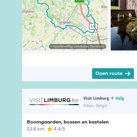
isme Limburg
© Lieselot Verdeyen
© OpenStreetMap contributors, Tracestrack
© Lieselot Verdeyen
Open route
Visit Limburg
Volg
Alken, België
Boomgaarden, bossen en kastelen
53.8 km
4.4
/5