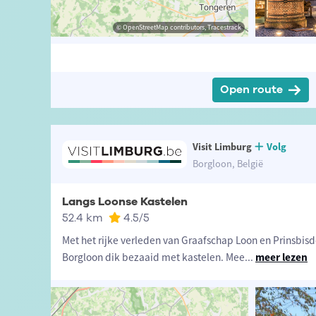
isme Limburg
© Toerisme Limburg
© OpenStreetMap contributors, Tracestrack
© OpenStreetMap contributors, Tracestrack
Open route
Visit Limburg
Volg
Borgloon, België
Langs Loonse Kastelen
52.4 km
4.5
/5
Met het rijke verleden van Graafschap Loon en Prinsbisd
Borgloon dik bezaaid met kastelen. Mee
...
meer lezen