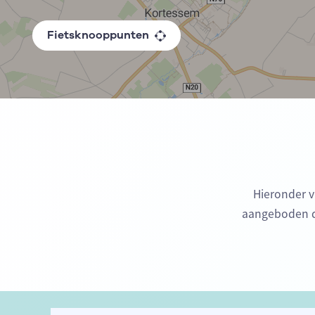
Fietsknooppunten
Hieronder v
aangeboden do