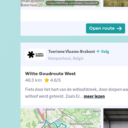
isme Vlaams-Brabant
David Samyn
© OpenStreetMap contributors, Tracestrack
© OpenStreetMap contributors, Tracestrack
Open route
Toerisme Vlaams-Brabant
Volg
Kampenhout, België
Witte Goudroute West
46.3 km
4.6
/5
Fiets door het hart van de witloofstreek, door dorpen waa
witloof werd geteeld. Zoals Er
...
meer lezen