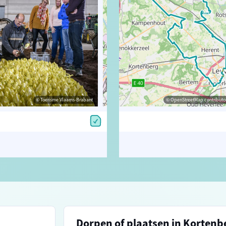
© Toerisme Vlaams-Brabant
© Toerisme Vlaams-Brabant
© OpenStreetMap contributors, Trac
© OpenStreetMap contributor
Dorpen of plaatsen in Kortenb