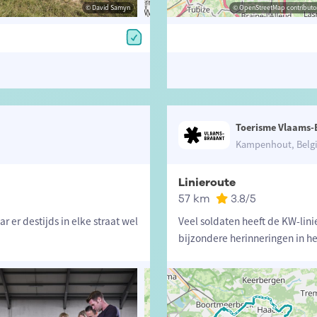
© Toerisme Vlaams-Brabant
© David Samyn
© OpenStreetMap contributors, Trac
© OpenStreetMap contributor
Toerisme Vlaams-
Kampenhout, Belg
Linieroute
57 km
3.8
/5
r er destijds in elke straat wel
Veel soldaten heeft de KW-lin
bijzondere herinneringen in he