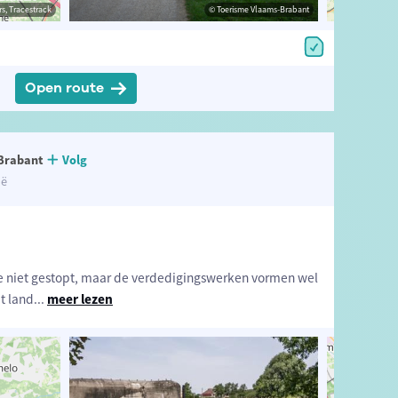
estrack
s, Tracestrack
© Toerisme Vlaams-Brabant
© David Samyn
© Op
Open route
Brabant
Volg
ië
ie niet gestopt, maar de verdedigingswerken vormen wel
t land
...
meer lezen