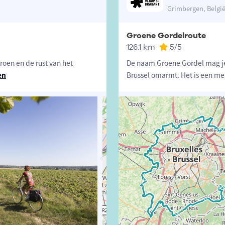
Grimbergen, Belgi
Groene Gordelroute
126.1 km
5
/5
roen en de rust van het
De naam Groene Gordel mag je h
en
Brussel omarmt. Het is een 