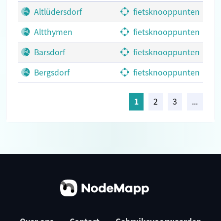
Altlüdersdorf
fietsknooppunten
Altthymen
fietsknooppunten
Barsdorf
fietsknooppunten
Bergsdorf
fietsknooppunten
1
2
3
...