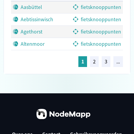
Aasbüttel
fietsknooppunten
Aebtissinwisch
fietsknooppunten
Agethorst
fietsknooppunten
Altenmoor
fietsknooppunten
1
2
3
...