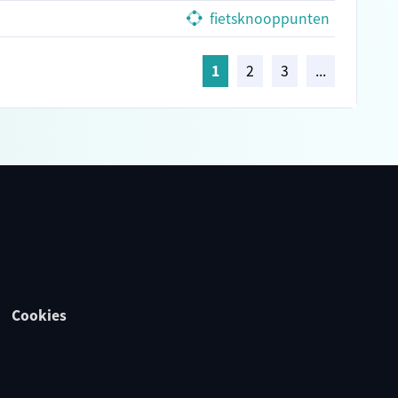
fietsknooppunten
1
2
3
...
Cookies