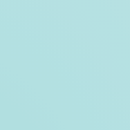
ezande
© Sylvie Vandezande