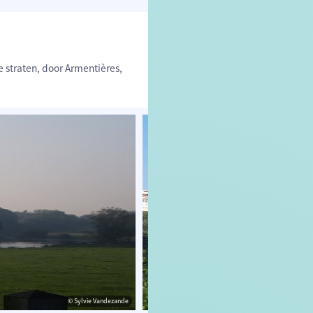
e straten, door Armentières,
© Sylvie Vandezande
© Sylvie Vand