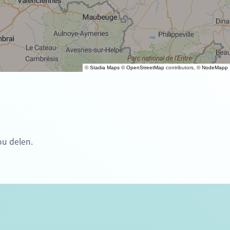
©
Stadia Maps
©
OpenStreetMap
contributors, ©
NodeMapp
ou delen.