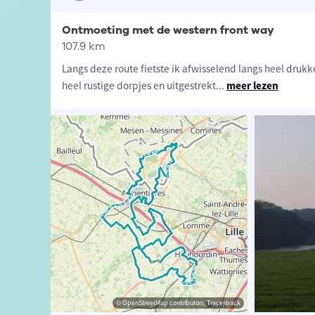
Ontmoeting met de western front way
107.9 km
Langs deze route fietste ik afwisselend langs heel drukk
heel rustige dorpjes en uitgestrekt
...
meer lezen
e Vandezande
© OpenStreetMap contributors, Tracestrack