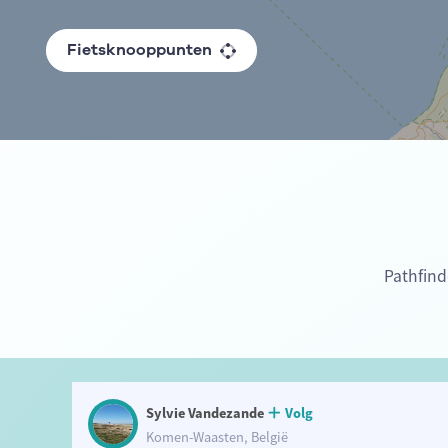
Fietsknooppunten
Pathfind
Sylvie Vandezande
Volg
Komen-Waasten, België