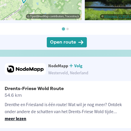
© OpenStreetMap contributors, Tracestrack
©
Willemjans
,
CC BY-SA 3
Open route
NodeMapp
Volg
Westerveld, Nederland
Drents-Friese Wold Route
54.6 km
Drenthe en Friesland is één route! Wat wil je nog meer? Ontdek
onder andere de schatten van het Drents-Friese Wold tijde
...
meer lezen