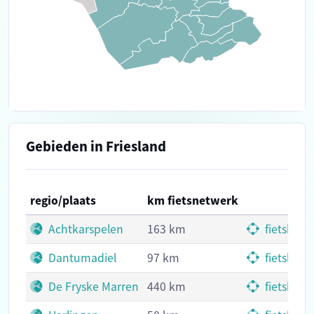
Gebieden in Friesland
regio/plaats
km fietsnetwerk
Achtkarspelen
163 km
fietskno
Dantumadiel
97 km
fietskno
De Fryske Marren
440 km
fietskno