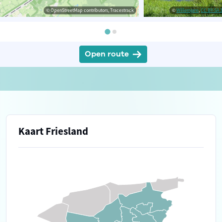
© OpenStreetMap contributors, Tracestrack
©
Willemjans
,
CC BY-SA 3
Open route
Kaart Friesland