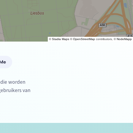
©
Stadia Maps
©
OpenStreetMap
contributors, ©
NodeMapp
 Me
) die worden
gebruikers van