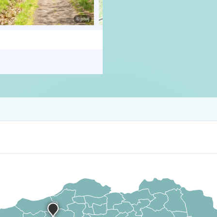
© jstuij
© OpenStreetMap contributors, Trac