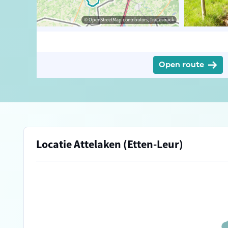
© jstuij
© OpenStreetMap contributors, Tracestrack
Open route
Locatie Attelaken (Etten-Leur)