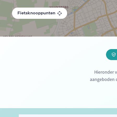
Fietsknooppunten
Hieronder v
aangeboden do