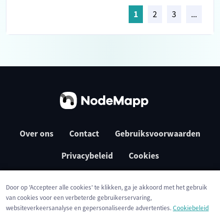
1
2
3
...
Over ons
Contact
Gebruiksvoorwaarden
Privacybeleid
Cookies
Door op 'Accepteer alle cookies' te klikken, ga je akkoord met het gebruik
van cookies voor een verbeterde gebruikerservaring,
websiteverkeersanalyse en gepersonaliseerde advertenties.
Cookiebeleid