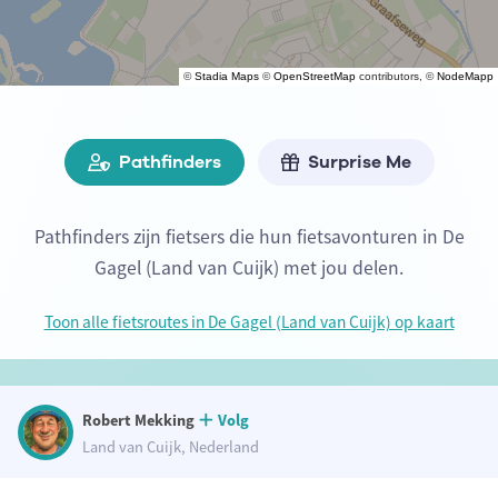
©
Stadia Maps
©
OpenStreetMap
contributors, ©
NodeMapp
Pathfinders
Surprise Me
Pathfinders zijn fietsers die hun fietsavonturen in De
Gagel (Land van Cuijk) met jou delen.
Toon alle fietsroutes in De Gagel (Land van Cuijk) op kaart
Robert Mekking
Volg
Land van Cuijk, Nederland