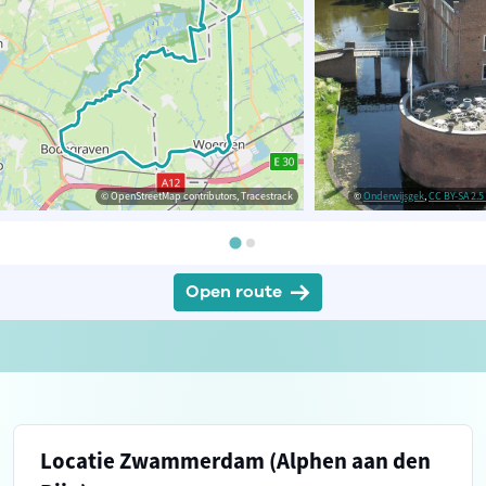
© OpenStreetMap contributors, Tracestrack
©
Onderwijsgek
,
CC BY-SA 2.5 
Open route
Locatie Zwammerdam (Alphen aan den