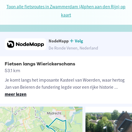
Toon alle fietsroutes in Zwammerdam (Alphen aan den Rijn) op
kaart
NodeMapp
Volg
De Ronde Venen, Nederland
Fietsen langs Wierickerschans
53.1 km
Je komt langs het imposante Kasteel van Woerden, waar hertog
Jan van Beieren de fundering legde voor een rijke historie
...
meer lezen