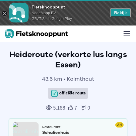
Fietsknooppunt
Bekijk
NodeMapp BV
GRATIS - In Google Play
Heideroute (verkorte lus langs
Essen)
43.6 km • Kalmthout
officiële route
5.188
7
0
Ad
Restaurant
Schalienhuis