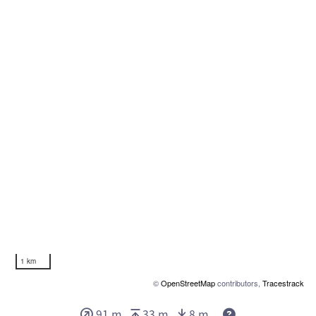
1 km
©
OpenStreetMap
contributors,
Tracestrack
91 m
33 m
8 m