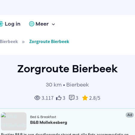
Log in
Meer
Bierbeek
Zorgroute Bierbeek
Zorgroute Bierbeek
30 km • Bierbeek
3.117
3
3
2.8
/5
Ad
Bed & Breakfast
B&B Mollekesberg
Rustige B&B in een doodlopende straat met alle fiets accommodatie en