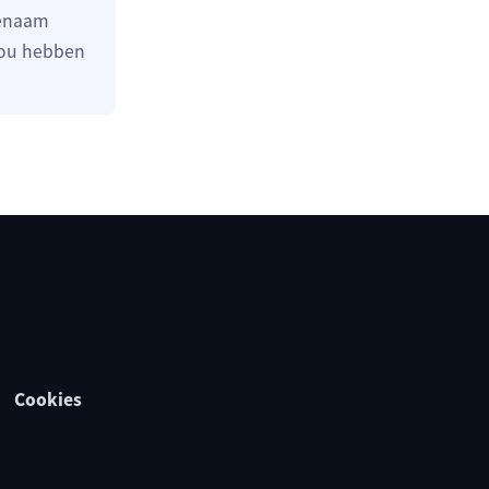
genaam
 zou hebben
Cookies