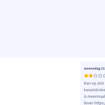
woensdag 21 
Kan op zich
kasseistrok
is meermaals
liever http