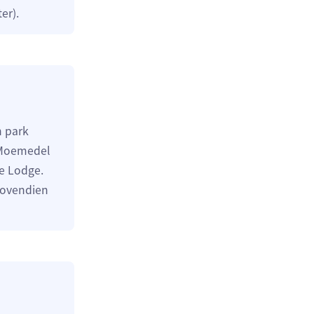
er).
n park
j Moemedel
he Lodge.
bovendien