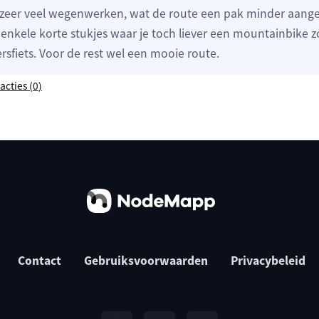
zeer veel wegenwerken, wat de route een pak minder aan
enkele korte stukjes waar je toch liever een mountainbike
rsfiets. Voor de rest wel een mooie route.
acties (
0
)
Contact
Gebruiksvoorwaarden
Privacybeleid