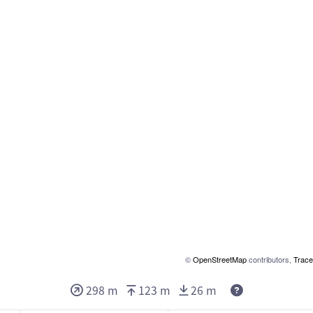
©
OpenStreetMap
contributors,
Trace
298 m
123 m
26 m