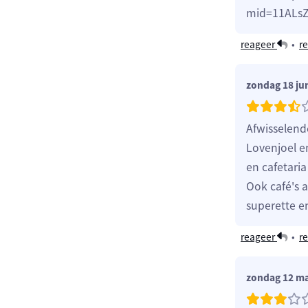
mid=11ALsZp
reageer
•
re
zondag 18 ju
Afwisselend
Lovenjoel en
en cafetari
Ook café's 
superette e
reageer
•
re
zondag 12 ma