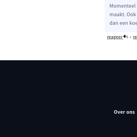
Momenteel 
maakt. Ook 
dan een koe
reageer
•
re
Over ons