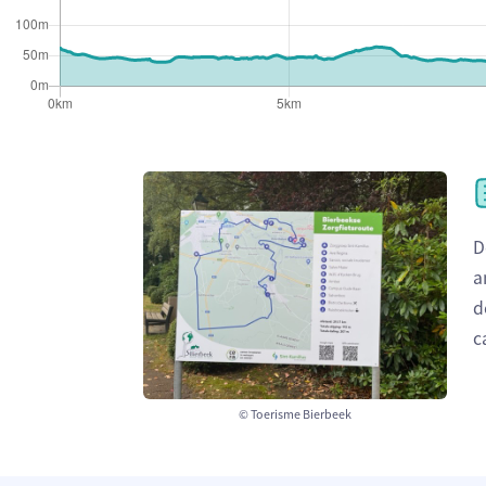
D
a
d
c
© Toerisme Bierbeek