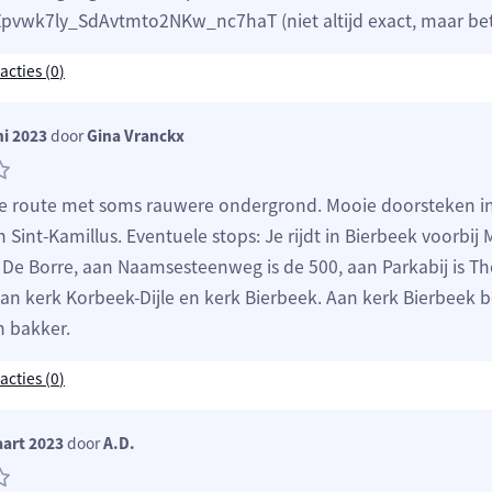
vwk7ly_SdAvtmto2NKw_nc7haT (niet altijd exact, maar bet
acties (
0
)
ni 2023
door
Gina Vranckx
e route met soms rauwere ondergrond. Mooie doorsteken i
 Sint-Kamillus. Eventuele stops: Je rijdt in Bierbeek voorbi
a De Borre, aan Naamsesteenweg is de 500, aan Parkabij is T
aan kerk Korbeek-Dijle en kerk Bierbeek. Aan kerk Bierbeek 
n bakker.
acties (
0
)
art 2023
door
A.D.