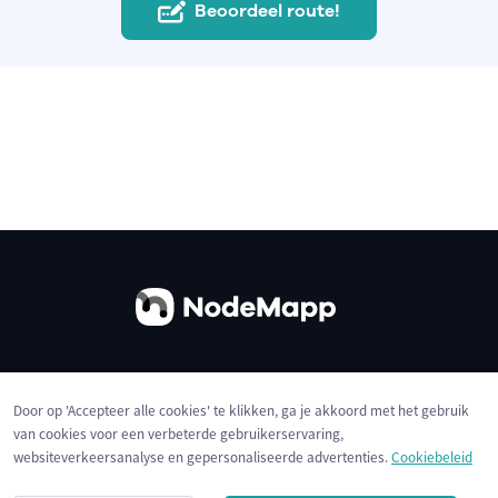
Beoordeel route!
Over ons
Contact
Gebruiksvoorwaarden
Door op 'Accepteer alle cookies' te klikken, ga je akkoord met het gebruik
Privacybeleid
Cookies
van cookies voor een verbeterde gebruikerservaring,
websiteverkeersanalyse en gepersonaliseerde advertenties.
Cookiebeleid