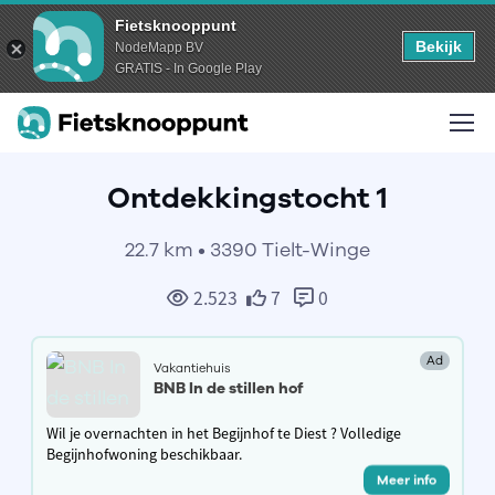
Fietsknooppunt
Bekijk
NodeMapp BV
GRATIS - In Google Play
Ontdekkingstocht 1
22.7 km • 3390 Tielt-Winge
2.523
7
0
Ad
Vakantiehuis
BNB In de stillen hof
Wil je overnachten in het Begijnhof te Diest ? Volledige
Begijnhofwoning beschikbaar.
Meer info