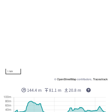
1 km
©
OpenStreetMap
contributors,
Tracestrack
144.4 m
81.1 m
20.8 m