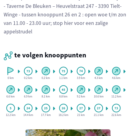
- Taverne De Bleuken – Heuvelstraat 247 - 3390 Tielt-
Winge - tussen knooppunt 26 en 2 : open woe t/m zon
van 11.00 - 23.00 uur; stop hier voor een zalige
appelstrudel
te volgen knooppunten
0 km
0.2 km
0.2 km
1.1 km
3.9 km
4.3 km
4.6 km
6.6 km
6.9 km
8.1 km
8.8 km
9.2 km
10.6 km
11.2 km
12.2 km
14.4 km
17.7 km
18.2 km
21 km
21.1 km
22.6 km