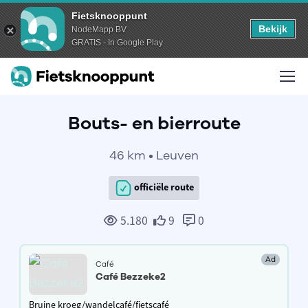
Fietsknooppunt
Bekijk
NodeMapp BV
GRATIS - In Google Play
Bouts- en bierroute
46 km • Leuven
officiële route
5.180
9
0
Ad
Café
Café Bezzeke2
Bruine kroeg/wandelcafé/fietscafé