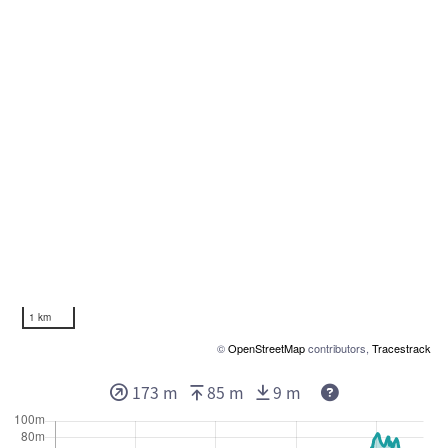
1 km
©
OpenStreetMap
contributors,
Tracestrack
173 m
85 m
9 m