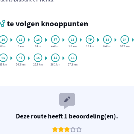
te volgen knooppunten
0 km
0 km
0 km
4.4 km
5.8 km
6.1 km
6.4 km
10.9 km
23 km
24.3 km
25.7 km
26.1 km
27.2 km
Deze route heeft 1 beoordeling(en).