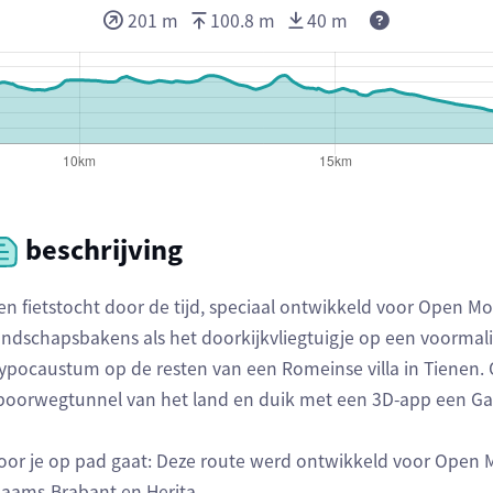
Deze waarden
201 m
100.8 m
40 m
beschrijving
en fietstocht door de tijd, speciaal ontwikkeld voor Open
andschapsbakens als het doorkijkvliegtuigje op een voormali
ypocaustum op de resten van een Romeinse villa in Tienen. 
poorwegtunnel van het land en duik met een 3D-app een Gal
oor je op pad gaat: Deze route werd ontwikkeld voor Ope
laams-Brabant en Herita.