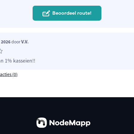
Beoordeel route!
i 2026
door
V.V.
n 1% kasseien!!
acties (
0
)