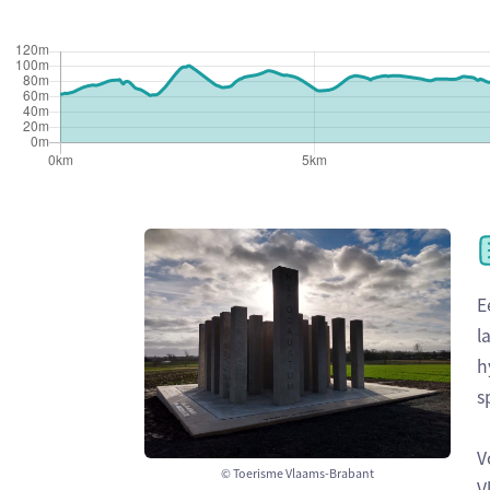
E
l
h
s
V
© Toerisme Vlaams-Brabant
V