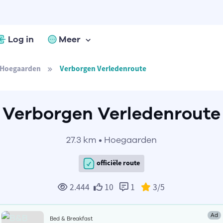
Log in
Meer
Hoegaarden
Verborgen Verledenroute
Verborgen Verledenroute
27.3 km • Hoegaarden
officiële route
2.444
10
1
3
/5
Ad
Bed & Breakfast