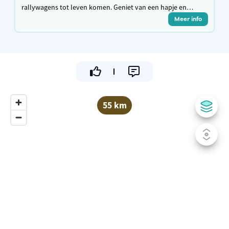
rallywagens tot leven komen. Geniet van een hapje en
drankje in het Carlo Caffè en neem een kijkje in de
Meer info
werkplaats.
55 km