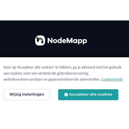
Over ons
Contact
Gebruiksvoorwaarden
Door op 'Accepteer alle cookies' te klikken, ga je akkoord met het gebruik
Privacybeleid
Cookies
van cookies voor een verbeterde gebruikerservaring,
websiteverkeersanalyse en gepersonaliseerde advertenties.
Cookiebeleid
Wijzig instellingen
Accepteer alle cookies
© 2026 NodeMapp BV