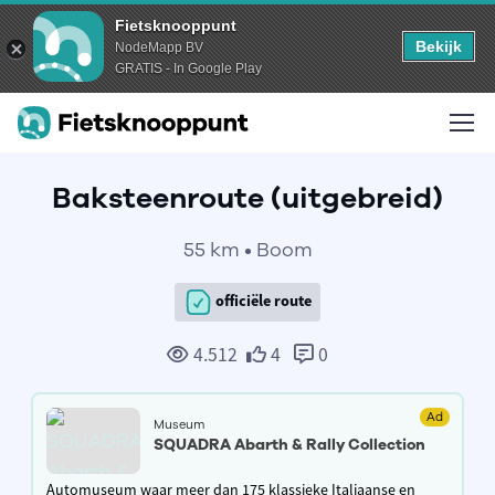
Fietsknooppunt
Bekijk
NodeMapp BV
GRATIS - In Google Play
Baksteenroute (uitgebreid)
55 km • Boom
officiële route
4.512
4
0
Ad
Museum
SQUADRA Abarth & Rally Collection
Automuseum waar meer dan 175 klassieke Italiaanse en