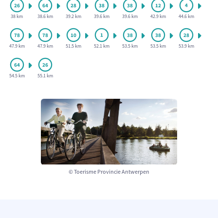
38 km
38.6 km
39.2 km
39.6 km
39.6 km
42.9 km
44.6 km
47.9 km
47.9 km
51.5 km
52.1 km
53.5 km
53.5 km
53.9 km
54.5 km
55.1 km
© Toerisme Provincie Antwerpen