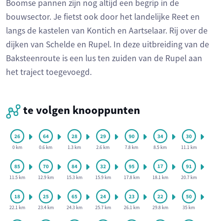
Boomse pannen zijn nog altijd een begrip in de
bouwsector. Je fietst ook door het landelijke Reet en
langs de kastelen van Kontich en Aartselaar. Rij over de
dijken van Schelde en Rupel. In deze uitbreiding van de
Baksteenroute is een lus ten zuiden van de Rupel aan
het traject toegevoegd.
te volgen knooppunten
0 km
0.6 km
1.3 km
2.6 km
7.8 km
8.5 km
11.1 km
11.5 km
12.9 km
15.3 km
15.9 km
17.8 km
18.1 km
20.7 km
22.1 km
23.4 km
24.3 km
25.7 km
26.1 km
29.8 km
35 km