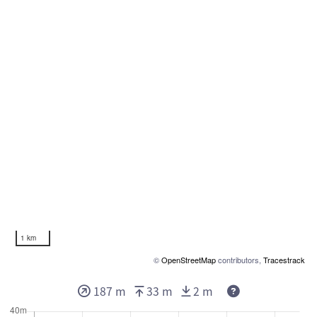
1 km
©
OpenStreetMap
contributors,
Tracestrack
187 m
33 m
2 m