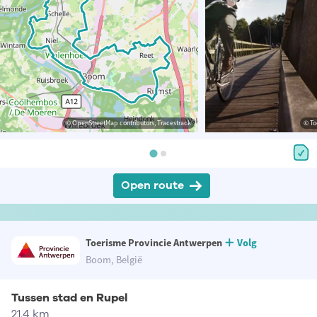
© OpenStreetMap contributors, Tracestrack
© To
Open route
Toerisme Provincie Antwerpen
Volg
Boom, België
Tussen stad en Rupel
21.4 km