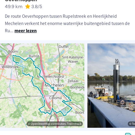
49.9 km
3.8
/5
De route Oeverhoppen tussen Rupelstreek en Heerlijkheid
Mechelen verkent het enorme waterrijke buitengebied tussen de
Ru
...
meer lezen
© OpenStreetMap contributors, Tracestrack
© To