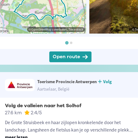
© OpenStreetMap contributors, Tracestrack
© To
Open route
Toerisme Provincie Antwerpen
Volg
Aartselaar, België
Volg de valleien naar het Solhof
27.6 km
2.4
/5
De Grote Struisbeek en haar zijlopen kronkelende door het
landschap. Langsheen de fietslus kan je op verschillende plekk
...
meer lezen