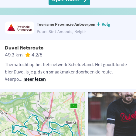
Toerisme Provincie Antwerpen
Volg
Puurs-Sint-Amands, België
Duvel fietsroute
49.3 km
4.2
/5
Thematocht op het fietsnetwerk Scheldeland. Het goudblonde
bier Duvel is je gids en smaakmaker doorheen de route.
Veerpo
...
meer lezen