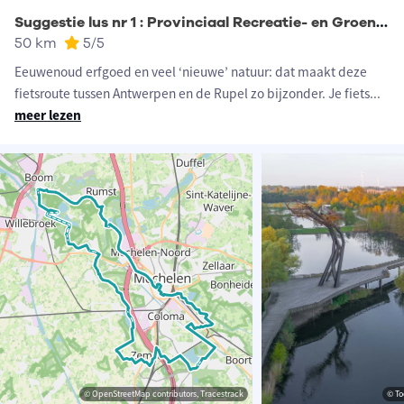
Suggestie lus nr 1 : Provinciaal Recreatie- en Groendomein De Schorre
50 km
5
/5
Eeuwenoud erfgoed en veel ‘nieuwe’ natuur: dat maakt deze
fietsroute tussen Antwerpen en de Rupel zo bijzonder. Je fiets
...
meer lezen
© OpenStreetMap contributors, Tracestrack
© To