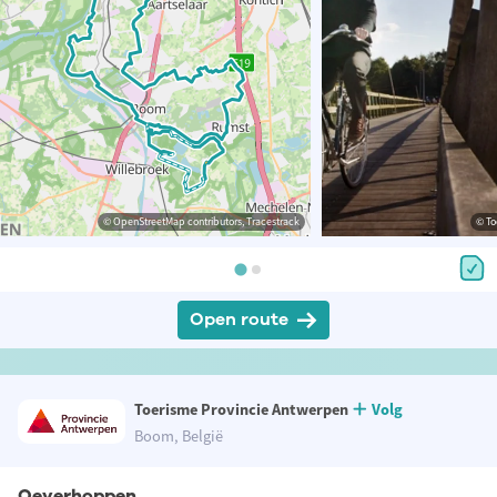
© OpenStreetMap contributors, Tracestrack
© To
Open route
Toerisme Provincie Antwerpen
Volg
Boom, België
Oeverhoppen