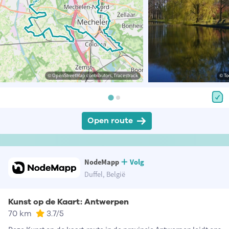
© OpenStreetMap contributors, Tracestrack
© To
Open route
NodeMapp
Volg
Duffel, België
Kunst op de Kaart: Antwerpen
70 km
3.7
/5