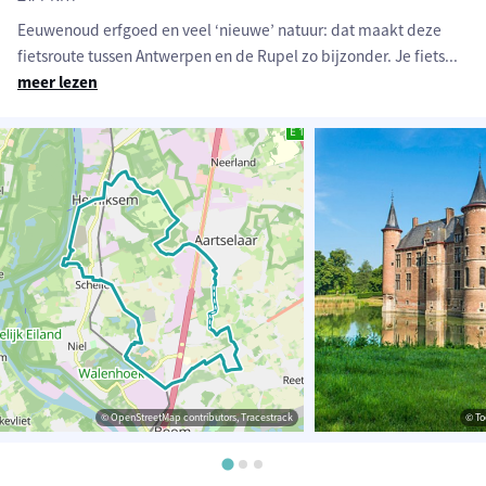
Eeuwenoud erfgoed en veel ‘nieuwe’ natuur: dat maakt deze
fietsroute tussen Antwerpen en de Rupel zo bijzonder. Je fiets
...
meer lezen
© OpenStreetMap contributors, Tracestrack
© To