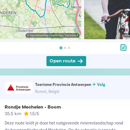
© OpenStreetMap contributors, Tracestrack
© To
Open route
Toerisme Provincie Antwerpen
Volg
Rumst, België
Rondje Mechelen - Boom
35.5 km
1.5
/5
Deze route leidt je door het rustgevende rivierenlandschap rond
de bourgondische stad Mechelen. Op de autovrije jaagpade
...