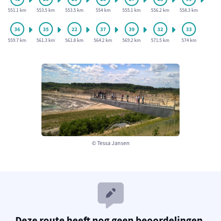
551.1 km
553.5 km
553.5 km
554 km
555.1 km
556.2 km
558.3 km
559.7 km
561.3 km
561.8 km
564.2 km
569.2 km
571.5 km
574 km
© Tessa Jansen
Deze route heeft nog geen beoordelingen.