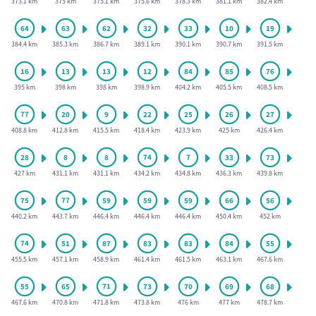
373.1 km
375 km
375.1 km
375.6 km
378.3 km
381.1 km
382.4 km
384.4 km
385.3 km
386.7 km
389.1 km
390.1 km
390.7 km
391.5 km
395 km
398 km
398 km
398.9 km
404.2 km
405.5 km
408.5 km
408.8 km
412.8 km
415.5 km
418.4 km
423.9 km
425 km
426.4 km
427 km
431.1 km
431.1 km
434.2 km
434.8 km
436.3 km
439.8 km
440.2 km
443.7 km
446.4 km
446.4 km
446.4 km
450.4 km
452 km
455.5 km
457.1 km
458.9 km
461.4 km
461.5 km
463.1 km
467.6 km
467.6 km
470.8 km
471.8 km
473.8 km
476 km
477 km
478.7 km