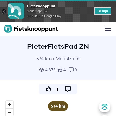
Fietsknooppunt
Bekijk
NodeMapp BV
GRATIS - In Google Play
PieterFietsPad ZN
574 km • Maastricht
4.873
4
0
574 km