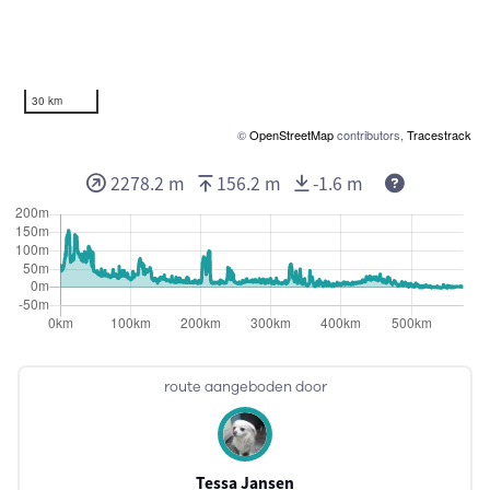
30 km
©
OpenStreetMap
contributors,
Tracestrack
2278.2 m
156.2 m
-1.6 m
route aangeboden door
Tessa Jansen