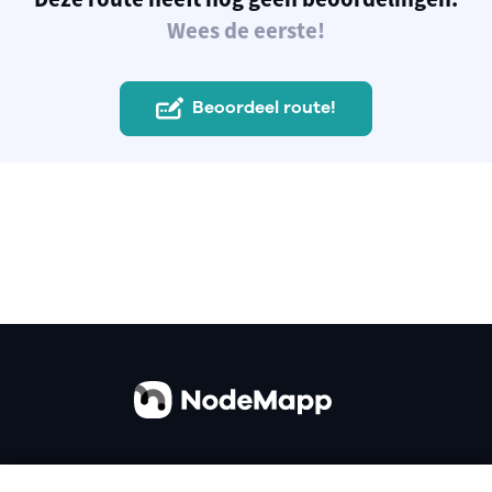
Wees de eerste!
Beoordeel route!
Over ons
Contact
Gebruiksvoorwaarden