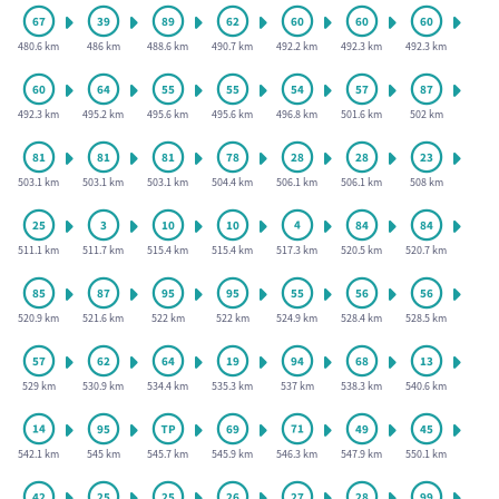
480.6 km
486 km
488.6 km
490.7 km
492.2 km
492.3 km
492.3 km
492.3 km
495.2 km
495.6 km
495.6 km
496.8 km
501.6 km
502 km
503.1 km
503.1 km
503.1 km
504.4 km
506.1 km
506.1 km
508 km
511.1 km
511.7 km
515.4 km
515.4 km
517.3 km
520.5 km
520.7 km
520.9 km
521.6 km
522 km
522 km
524.9 km
528.4 km
528.5 km
529 km
530.9 km
534.4 km
535.3 km
537 km
538.3 km
540.6 km
542.1 km
545 km
545.7 km
545.9 km
546.3 km
547.9 km
550.1 km